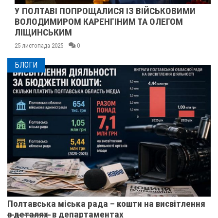
У ПОЛТАВІ ПОПРОЩАЛИСЯ ІЗ ВІЙСЬКОВИМИ
ВОЛОДИМИРОМ КАРЕНГІНИМ ТА ОЛЕГОМ
ЛІЩИНСЬКИМ
25 листопада 2025
0
БЛОГИ
Полтавська міська рада – кошти на висвітлення
в̶ ̶д̶е̶т̶а̶л̶я̶х̶ ̶ в департаментах