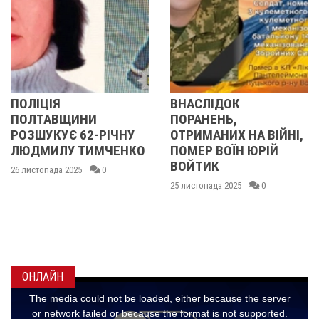
ВНАСЛІДОК
У ПОЛТАВІ
НИ
ПОРАНЕНЬ,
ПОПРОЩАЛИ
62-РІЧНУ
ОТРИМАНИХ НА ВІЙНІ,
ВІЙСЬКОВИ
ТИМЧЕНКО
ПОМЕР ВОЇН ЮРІЙ
ВОЛОДИМИ
ВОЙТИК
КАРЕНГІНИМ
0
ОЛЕГОМ ЛІ
25 листопада 2025
0
25 листопада 2025
ОНЛАЙН