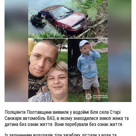
Поліціянти Полтавщини виявили у водоймі біля села Старі
Санжари автомобіль ВАЗ, в якому знаходилися зниклі жінка та
дитина без ознак життя. Вони перебували без ознак життя.
Із залученням водолазів тіла загиблих дістали з води та