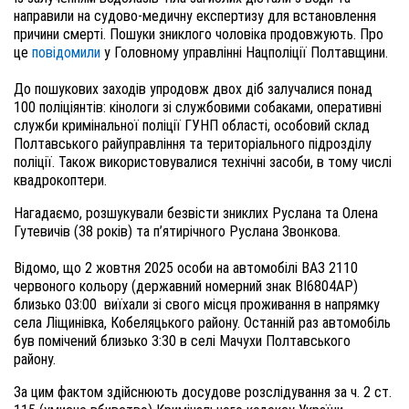
направили на судово-медичну експертизу для встановлення
причини смерті. Пошуки зниклого чоловіка продовжують. Про
це
повідомили
у Головному управлінні Нацполіції Полтавщини.
До пошукових заходів упродовж двох діб залучалися понад
100 поліціянтів: кінологи зі службовими собаками, оперативні
служби кримінальної поліції ГУНП області, особовий склад
Полтавського райуправління та територіального підрозділу
поліції. Також використовувалися технічні засоби, в тому числі
квадрокоптери.
Нагадаємо, розшукували безвісти зниклих Руслана та Олена
Гутевичів (38 років) та п’ятирічного Руслана Звонкова.
Відомо, що 2 жовтня 2025 особи на автомобілі ВАЗ 2110
червоного кольору (державний номерний знак ВІ6804АР)
близько 03:00 виїхали зі свого місця проживання в напрямку
села Ліщинівка, Кобеляцького району. Останній раз автомобіль
був помічений близько 3:30 в селі Мачухи Полтавського
району.
За цим фактом здійснюють досудове розслідування за ч. 2 ст.