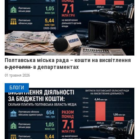
Полтавська міська рада – кошти на висвітлення
в̶ ̶д̶е̶т̶а̶л̶я̶х̶ ̶ в департаментах
01 травня 2026
БЛОГИ