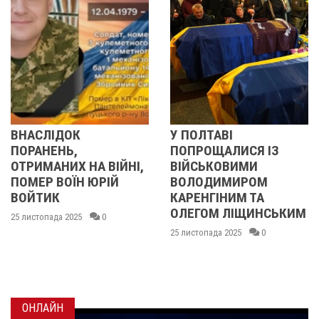
У ПОЛТАВІ
У ПОЛТАВІ
ПОПРОЩАЛИСЯ ІЗ
ПОПРОЩАЛИСЯ 
ІЙНІ,
ВІЙСЬКОВИМИ
БІЙЦЯМИ
ІЙ
ВОЛОДИМИРОМ
ОЛЕКСАНДРОМ
КАРЕНГІНИМ ТА
ІВАЩЕНКОМ,
ОЛЕГОМ ЛІЩИНСЬКИМ
ДМИТРОМ
КИСЛИЧЕНКОМ 
25 листопада 2025
0
МАКСИМОМ
ГОНЧАРЕНКОМ
24 листопада 2025
0
ОНЛАЙН