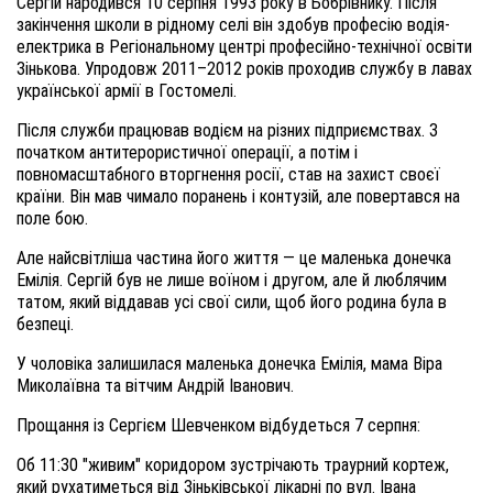
Сергій народився 10 серпня 1993 року в Бобрівнику. Після
закінчення школи в рідному селі він здобув професію водія-
електрика в Регіональному центрі професійно-технічної освіти
Зінькова. Упродовж 2011–2012 років проходив службу в лавах
української армії в Гостомелі.
Після служби працював водієм на різних підприємствах. З
початком антитерористичної операції, а потім і
повномасштабного вторгнення росії, став на захист своєї
країни. Він мав чимало поранень і контузій, але повертався на
поле бою.
Але найсвітліша частина його життя — це маленька донечка
Емілія. Сергій був не лише воїном і другом, але й люблячим
татом, який віддавав усі свої сили, щоб його родина була в
безпеці.
У чоловіка залишилася маленька донечка Емілія, мама Віра
Миколаївна та вітчим Андрій Іванович.
Прощання із Сергієм Шевченком відбудеться 7 серпня:
Об 11:30 "живим" коридором зустрічають траурний кортеж,
який рухатиметься від Зіньківської лікарні по вул. Івана