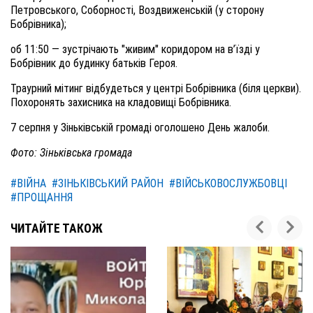
Петровського, Соборності, Воздвиженській (у сторону
Бобрівника);
об 11:50 — зустрічають "живим" коридором на в’їзді у
Бобрівник до будинку батьків Героя.
Траурний мітинг відбудеться у центрі Бобрівника (біля церкви).
Похоронять захисника на кладовищі Бобрівника.
7 серпня у Зіньківській громаді оголошено День жалоби.
Фото: Зіньківська громада
#ВІЙНА
#ЗІНЬКІВСЬКИЙ РАЙОН
#ВІЙСЬКОВОСЛУЖБОВЦІ
#ПРОЩАННЯ
ЧИТАЙТЕ ТАКОЖ