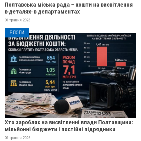
Полтавська міська рада – кошти на висвітлення
в̶ ̶д̶е̶т̶а̶л̶я̶х̶ ̶ в департаментах
01 травня 2026
БЛОГИ
Хто заробляє на висвітленні влади Полтавщини:
мільйонні бюджети і постійні підрядники
01 травня 2026