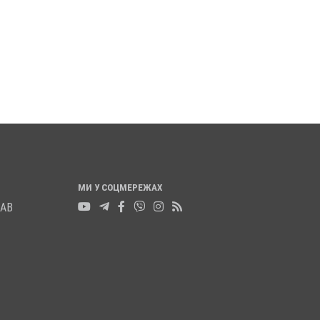
ПОЛТАВСЬКА ГРОМАДА
НА ХАРКІВСЬКОМ
ПРОВЕЛА В ОСТАННЮ ПУТЬ
НАПРЯМКУ ЗАГИН
ДВОХ
ВІЙСЬКОВИЙ ОЛЕК
ВІЙСЬКОВОСЛУЖБОВЦІВ
ЛУКОВЦЕВ
18 листопада 2025
0
17 листопада 2025
0
МИ У СОЦМЕРЕЖАХ
ЛАВ