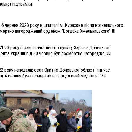
льної підтримки.
6 червня 2023 року в шпиталі м. Курахове після вогнепального
смертно нагороджений орденом "Богдана Хмельницького" III
 2023 року в районі населеного пункту Зарічне Донецької
дента України від 30 червня був посмертно нагороджений
2 року неподалік села Опитне Донецької області під час
від 4 серпня був посмертно нагороджений медаллю "За