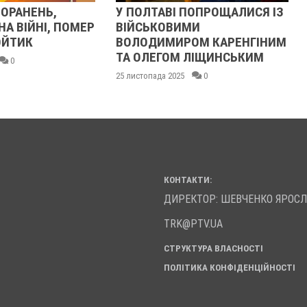
ПОПРОЩАЛИСЯ ІЗ
У ПОЛТАВІ ПОПРОЩАЛИСЯ ІЗ
МИ
БІЙЦЯМИ ОЛЕКСАНДРОМ
ОМ КАРЕНГІНИМ
ІВАЩЕНКОМ, ДМИТРОМ
 ЛІЩИНСЬКИМ
КИСЛИЧЕНКОМ ТА
МАКСИМОМ ГОНЧАРЕНКОМ
0
24 листопада 2025
0
КОНТАКТИ:
ДИРЕКТОР: ШЕВЧЕНКО ЯРОС
TRK@PTV.UA
СТРУКТУРА ВЛАСНОСТІ
ПОЛІТИКА КОНФІДЕНЦІЙНОСТІ