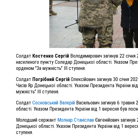
Солдат
Костенко Сергій
Володимирович загинув 22 січня 2
населеного пункту Соледар Донецької області. Указом Пре
орденом "За мужність" III ступеня.
Солдат
Погрібний Сергій
Олексійович загинув 30 січня 202
Часів Яр Донецької області. Указом Президента України в
мужність" III ступеня.
Солдат
Сосновський Валерій
Васильович загинув 6 травня 2
області. Указом Президента України від 1 вересня був посм
Молодший сержант
Молнар Станіслав
Євгенійович загинув 
Донецької області. Указом Президента України від 1 верес
ступеня.