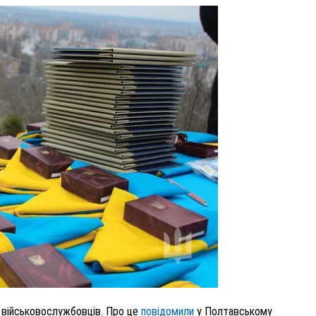
ВНАСЛІДОК ПОРАНЕНЬ, ОТРИМАНИХ НА ВІЙНІ,
ПОМЕР ВОЇН ЮРІЙ ВОЙТИК
25 листопада 2025
0
 військовослужбовців. Про це
повідомили
у Полтавському