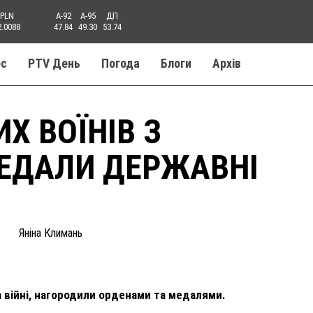
PLN
A-92
A-95
ДП
2.0088
47.84
49.30
53.74
ос
PTV День
Погода
Блоги
Aрхів
Х ВОЇНІВ З
ЕДАЛИ ДЕРЖАВНІ
Яніна Климань
на війні, нагородили орденами та медалями.