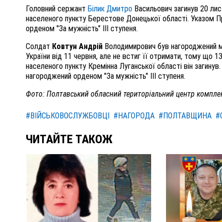
Головний сержант
Білик Дмитро
Васильович загинув 20 лис
населеного пункту Берестове Донецької області. Указом П
орденом "За мужність" III ступеня.
Солдат
Ковтун Андрій
Володимирович був нагороджений ме
України від 11 червня, але не встиг її отримати, тому що 1
населеного пункту Кремінна Луганської області він загинув
нагороджений орденом "За мужність" III ступеня.
Фото: Полтавський обласний територіальний центр комплек
#ВІЙСЬКОВОСЛУЖБОВЦІ
#НАГОРОДА
#ПОЛТАВЩИНА
#
ЧИТАЙТЕ ТАКОЖ