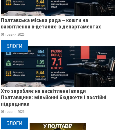
Полтавська міська рада – кошти на
висвітлення в̶ ̶д̶е̶т̶а̶л̶я̶х̶ ̶ в департаментах
01 травня 2026
БЛОГИ
Хто заробляє на висвітленні влади
Полтавщини: мільйонні бюджети і постійні
підрядники
01 травня 2026
БЛОГИ