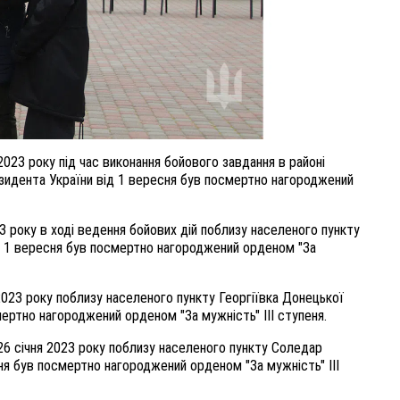
023 року під час виконання бойового завдання в районі
зидента України від 1 вересня був посмертно нагороджений
3 року в ході ведення бойових дій поблизу населеного пункту
ід 1 вересня був посмертно нагороджений орденом "За
023 року поблизу населеного пункту Георгіївка Донецької
ертно нагороджений орденом "За мужність" III ступеня.
26 січня 2023 року поблизу населеного пункту Соледар
ня був посмертно нагороджений орденом "За мужність" III