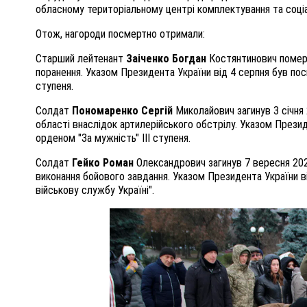
обласному територіальному центрі комплектування та соціа
Отож, нагороди посмертно отримали:
Старший лейтенант
Заіченко Богдан
Костянтинович помер 
поранення. Указом Президента України від 4 серпня був по
ступеня.
Солдат
Пономаренко Сергій
Миколайович загинув 3 січня
області внаслідок артилерійського обстрілу. Указом Прези
орденом "За мужність" III ступеня.
Солдат
Гейко Роман
Олександрович загинув 7 вересня 202
виконання бойового завдання. Указом Президента України 
військову службу Україні".