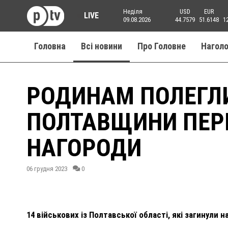
Неділя
USD
EUR
LIVE
09.08.2026
44.7579
51.6148
1
Головна
Всі новини
Про Головне
Нагол
РОДИНАМ ПОЛЕГЛИ
ПОЛТАВЩИНИ ПЕР
НАГОРОДИ
06 грудня 2023
0
14 військових із Полтавської області, які загинули 