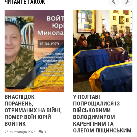
ЧИТАЙТЕ ТАКОЖ
ОК
У ПОЛТАВІ
У ПОЛТА
Ь,
ПОПРОЩАЛИСЯ ІЗ
ПОПРОЩА
ИХ НА ВІЙНІ,
ВІЙСЬКОВИМИ
БІЙЦЯМ
ОЇН ЮРІЙ
ВОЛОДИМИРОМ
ОЛЕКСА
КАРЕНГІНИМ ТА
ІВАЩЕНК
ОЛЕГОМ ЛІЩИНСЬКИМ
ДМИТРО
2025
0