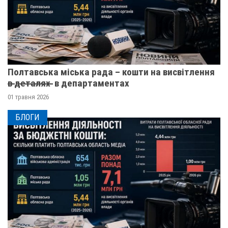
Полтавська міська рада – кошти на висвітлення
в̶ ̶д̶е̶т̶а̶л̶я̶х̶ ̶ в департаментах
01 травня 2026
БЛОГИ