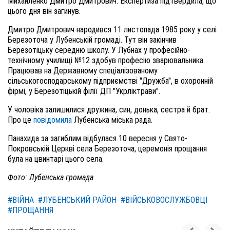
Михайленко Дмитро Дмитрович. Експертиза підтвердила, що
цього дня він загинув.
Дмитро Дмитрович народився 11 листопада 1985 року у селі
Березоточа у Лубенській громаді. Тут він закінчив
Березотіцьку середню школу. У Лубнах у професійно-
технічному училищі №12 здобув професію зварювальника.
Працював на Державному спеціалізованому
сільськогосподарському підприємстві "Дружба", в охоронній
фірмі, у Березотіцькій філії ДП "Укрліктрави".
У чоловіка залишилися дружина, син, донька, сестра й брат.
Про це
повідомила
Лубенська міська рада.
Панахида за загиблим відбулася 10 вересня у Свято-
Покровській Церкві села Березоточа, церемонія прощання
була на цвинтарі цього села.
Фото: Лубенська громада
#ВІЙНА
#ЛУБЕНСЬКИЙ РАЙОН
#ВІЙСЬКОВОСЛУЖБОВЦІ
#ПРОЩАННЯ