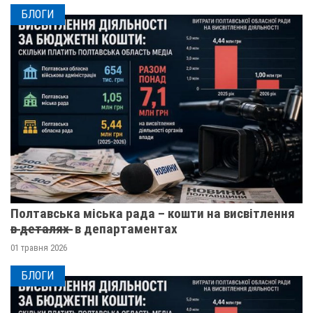
БЛОГИ
Полтавська міська рада – кошти на висвітлення
в̶ ̶д̶е̶т̶а̶л̶я̶х̶ ̶ в департаментах
01 травня 2026
БЛОГИ