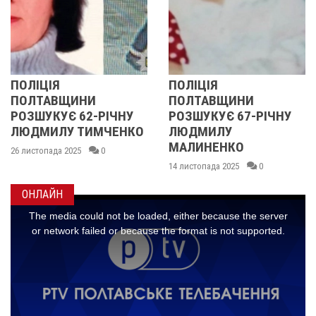
ЛІЦІЯ
ПОЛІЦІЯ
У 
ЛТАВЩИНИ
ПОЛТАВЩИНИ
ОБ
ЗШУКУЄ 62-РІЧНУ
РОЗШУКУЄ 67-РІЧНУ
РО
ДМИЛУ ТИМЧЕНКО
ЛЮДМИЛУ
РІ
МАЛИНЕНКО
истопада 2025
0
14 л
14 листопада 2025
0
ОНЛАЙН