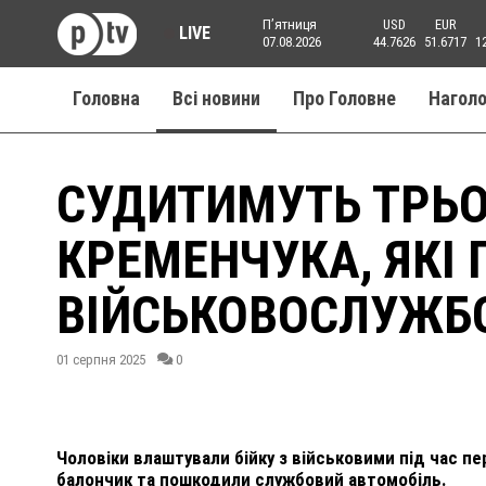
Пʼятниця
USD
EUR
LIVE
07.08.2026
44.7626
51.6717
1
Головна
Всі новини
Про Головне
Нагол
СУДИТИМУТЬ ТРЬО
КРЕМЕНЧУКА, ЯКІ
ВІЙСЬКОВОСЛУЖБО
01 серпня 2025
0
Чоловіки влаштували бійку з військовими під час п
балончик та пошкодили службовий автомобіль.