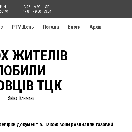
PLN
A-92
A-95
ДП
2.0191
47.84
49.30
53.74
ос
PTV День
Погода
Блоги
Aрхів
Х ЖИТЕЛІВ
 ПОБИЛИ
ВЦІВ ТЦК
Яніна Климань
еревірки документів. Також вони розпилили газовий