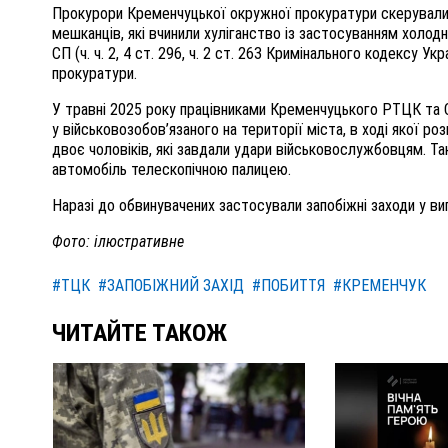
Прокурори Кременчуцької окружної прокуратури скерували
мешканців, які вчинили хуліганство із застосуванням хол
СП (ч. ч. 2, 4 ст. 296, ч. 2 ст. 263 Кримінального кодексу У
прокуратури.
У травні 2025 року працівниками Кременчуцького РТЦК та 
у військовозобов’язаного на території міста, в ході якої 
двоє чоловіків, які завдали удари військовослужбовцям. Т
автомобіль телескопічною палицею.
Наразі до обвинувачених застосували запобіжні заходи у в
Фото: ілюстративне
#ТЦК
#ЗАПОБІЖНИЙ ЗАХІД
#ПОБИТТЯ
#КРЕМЕНЧУК
ЧИТАЙТЕ ТАКОЖ