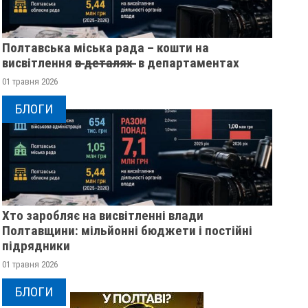
Полтавська міська рада – кошти на
висвітлення в̶ ̶д̶е̶т̶а̶л̶я̶х̶ ̶ в департаментах
01 травня 2026
БЛОГИ
Хто заробляє на висвітленні влади
Полтавщини: мільйонні бюджети і постійні
підрядники
01 травня 2026
БЛОГИ