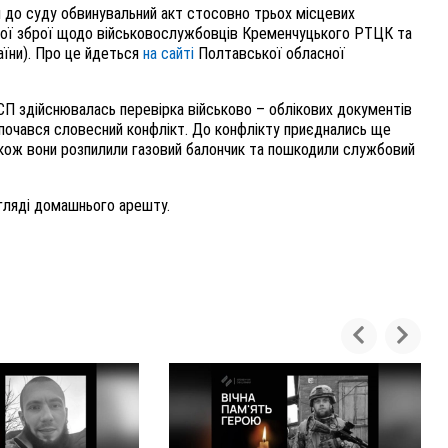
 до суду обвинувальний акт стосовно трьох місцевих
одної зброї щодо військовослужбовців Кременчуцького РТЦК та
країни). Про це йдеться
на сайті
Полтавської обласної
СП здійснювалась перевірка військово – облікових документів
розпочався словесний конфлікт. До конфлікту приєднались ще
акож вони розпилили газовий балончик та пошкодили службовий
игляді домашнього арешту.