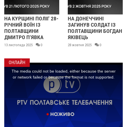
РЩИНІ ПОЛІГ 28-
НА ДОНЕЧЧИНІ
СПОР
Й ВОЇН ІЗ
ЗАГИНУВ СОЛДАТ ІЗ
ПОЛ
ТАВЩИНИ
ПОЛТАВЩИНИ БОГДАН
ВСТА
РО П'ЯВКА
ЯКІВЕЦЬ
РЕКО
ЧЕМП
пада 2025
0
28 жовтня 2025
0
06 жовтн
ОНЛАЙН