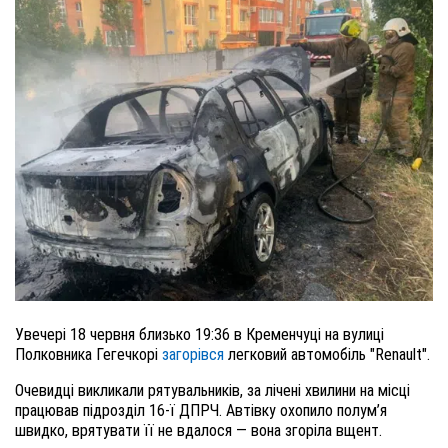
Увечері 18 червня близько 19:36 в Кременчуці на вулиці
Полковника Гегечкорі
загорівся
легковий автомобіль "Renault".
Очевидці викликали рятувальників, за лічені хвилини на місці
працював підрозділ 16-ї ДПРЧ. Автівку охопило полум’я
швидко, врятувати її не вдалося — вона згоріла вщент.