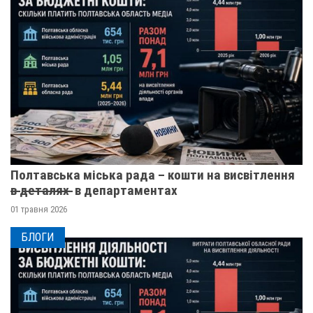
Полтавська міська рада – кошти на висвітлення
в̶ ̶д̶е̶т̶а̶л̶я̶х̶ ̶ в департаментах
01 травня 2026
БЛОГИ