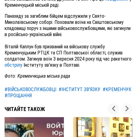
Кременчуцькій міській раді.
Панахиду за загиблим бійцем відслужили у Свято-
Миколаївському соборі. Поховали воїна на Свіштовському
кладовищі поруч з іншими військовослужбовцями, які загинули
в російсько-українській війні.
Віталій Каплун був призваний на військову службу
Кременчуцьким РТЦК та СП Полтавської області, служив
солдатом. Загинув воїн 3 вересня 2024 року під час ракетного
обстрілу
Інституту зв'язку в Полтаві.
Фото: Кременчкцька міська рада
#ВІЙСЬКОВОСЛУЖБОВЦІ
#ІНСТИТУТ ЗВ'ЯЗКУ
#КРЕМЕНЧУК
#ПРОЩАННЯ
ЧИТАЙТЕ ТАКОЖ