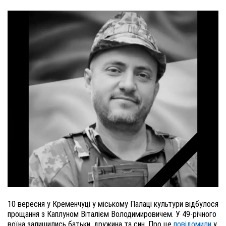
10 вересня у Кременчуці у міському Палаці культури відбулося
прощання з Каплуном Віталієм Володимировичем. У 49-річного
воїна залишились батьки, дружина та син. Про це
повідомили
у