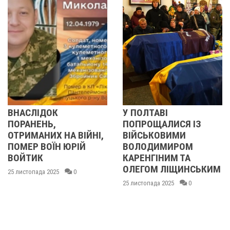
У ПОЛТАВІ
У ПОЛТАВІ
ПОПРОЩАЛИСЯ ІЗ
ПОПРОЩАЛИСЯ ІЗ
НІ,
ВІЙСЬКОВИМИ
БІЙЦЯМИ
ВОЛОДИМИРОМ
ОЛЕКСАНДРОМ
КАРЕНГІНИМ ТА
ІВАЩЕНКОМ,
ОЛЕГОМ ЛІЩИНСЬКИМ
ДМИТРОМ
КИСЛИЧЕНКОМ ТА
25 листопада 2025
0
МАКСИМОМ
ГОНЧАРЕНКОМ
24 листопада 2025
0