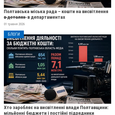
Полтавська міська рада – кошти на висвітлення
в̶ ̶д̶е̶т̶а̶л̶я̶х̶ ̶ в департаментах
01 травня 2026
БЛОГИ
Хто заробляє на висвітленні влади Полтавщини:
мільйонні бюджети і постійні підрядники