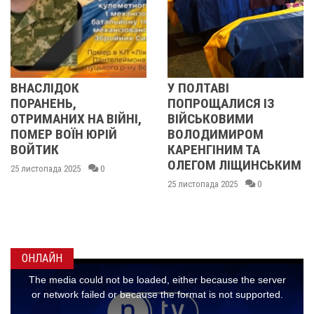
ОК
У ПОЛТАВІ
У ПОЛТАВ
Ь,
ПОПРОЩАЛИСЯ ІЗ
ПОПРОЩА
Х НА ВІЙНІ,
ВІЙСЬКОВИМИ
БІЙЦЯМИ
ЇН ЮРІЙ
ВОЛОДИМИРОМ
ОЛЕКСАН
КАРЕНГІНИМ ТА
ІВАЩЕНК
ОЛЕГОМ ЛІЩИНСЬКИМ
ДМИТРО
025
0
КИСЛИЧЕ
25 листопада 2025
0
МАКСИМ
ГОНЧАРЕ
24 листопада 2
ОНЛАЙН