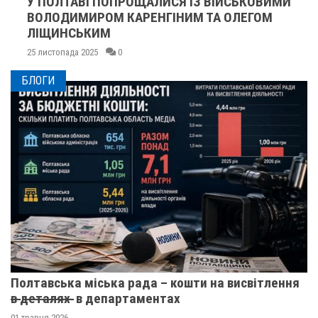
У ПОЛТАВІ ПОПРОЩАЛИСЯ ІЗ ВІЙСЬКОВИМИ
ВОЛОДИМИРОМ КАРЕНГІНИМ ТА ОЛЕГОМ
ЛІЩИНСЬКИМ
25 листопада 2025
0
БЛОГИ
Полтавська міська рада – кошти на висвітлення
в̶ ̶д̶е̶т̶а̶л̶я̶х̶ ̶ в департаментах
01 травня 2026