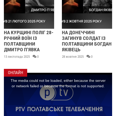
НІ ПОЛІГ 28-
НА ДОНЕЧЧИНІ
СПОРТСМ
ОЇН ІЗ
ЗАГИНУВ СОЛДАТ ІЗ
ПОЛТАВ
ЩИНИ
ПОЛТАВЩИНИ БОГДАН
ВСТАНОВ
П'ЯВКА
ЯКІВЕЦЬ
РЕКОРД 
ЧЕМПІОН
2025
0
28 жовтня 2025
0
06 жовтня 20
ОНЛАЙН