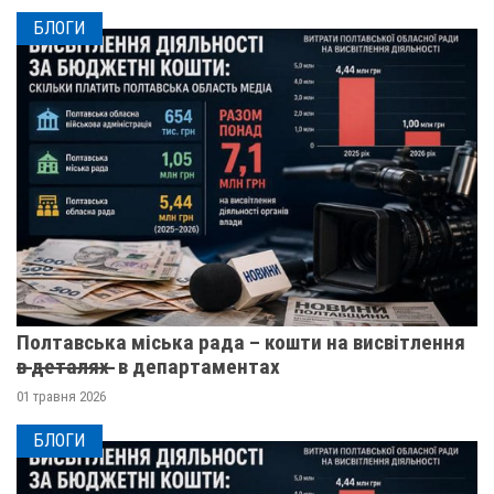
БЛОГИ
Полтавська міська рада – кошти на висвітлення
в̶ ̶д̶е̶т̶а̶л̶я̶х̶ ̶ в департаментах
01 травня 2026
БЛОГИ