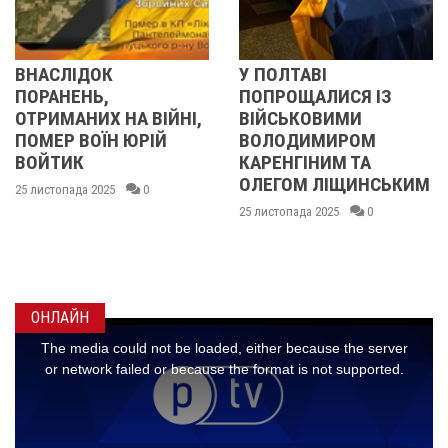
У ПОЛТАВІ
У ПОЛТАВІ
ПОПРОЩАЛИСЯ ІЗ
ПОПРОЩАЛИСЯ ІЗ
НІ,
ВІЙСЬКОВИМИ
БІЙЦЯМИ
ВОЛОДИМИРОМ
ОЛЕКСАНДРОМ
КАРЕНГІНИМ ТА
ІВАЩЕНКОМ,
ОЛЕГОМ ЛІЩИНСЬКИМ
ДМИТРОМ
КИСЛИЧЕНКОМ ТА
25 листопада 2025
0
МАКСИМОМ
ГОНЧАРЕНКОМ
24 листопада 2025
0
ОНЛАЙН