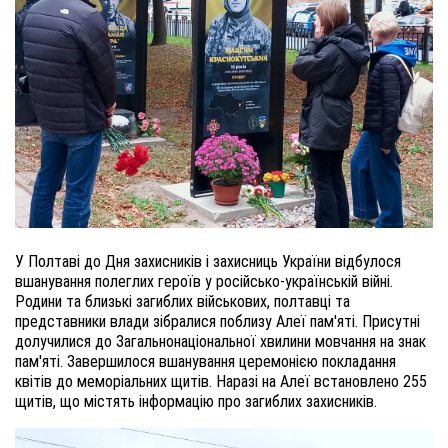
У Полтаві до Дня захисників і захисниць України відбулося
вшанування полеглих героїв у російсько-українській війні.
Родини та близькі загиблих військових, полтавці та
представники влади зібралися поблизу Алеї пам'яті. Присутні
долучилися до Загальнонаціональної хвилини мовчання на знак
пам'яті. Завершилося вшанування церемонією покладання
квітів до меморіальних щитів. Наразі на Алеї встановлено 255
щитів, що містять інформацію про загиблих захисників.