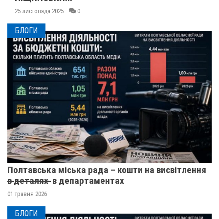
25 листопада 2025
0
БЛОГИ
Полтавська міська рада – кошти на висвітлення
в̶ ̶д̶е̶т̶а̶л̶я̶х̶ ̶ в департаментах
01 травня 2026
БЛОГИ