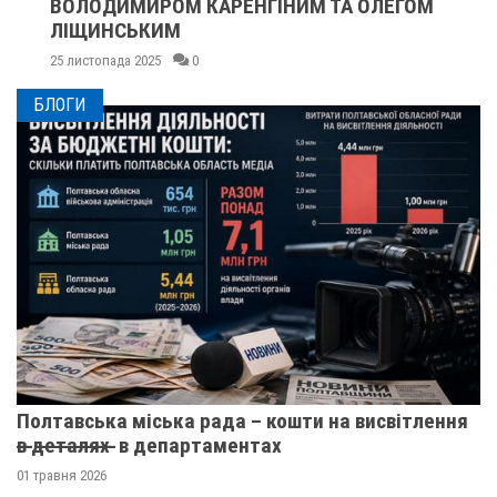
ВОЛОДИМИРОМ КАРЕНГІНИМ ТА ОЛЕГОМ
ЛІЩИНСЬКИМ
25 листопада 2025
0
БЛОГИ
Полтавська міська рада – кошти на висвітлення
в̶ ̶д̶е̶т̶а̶л̶я̶х̶ ̶ в департаментах
01 травня 2026