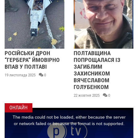
КИ ДРОН
ПОЛТАВЩИНА
«НАШ МИ
” ЙМОВІРНО
ПОПРОЩАЛАСЯ ІЗ
ЗАВЖДИ 
ОЛТАВІ
ЗАГИБЛИМ
ЛЮДИНО
ЗАХИСНИКОМ
ВЕЛИКИМ
025
0
ВЯЧЕСЛАВОМ
07 жовтня 202
ГОЛУБЕНКОМ
22 жовтня 2025
0
ОНЛАЙН