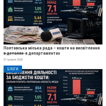
Полтавська міська рада – кошти на висвітлення
в̶ ̶д̶е̶т̶а̶л̶я̶х̶ ̶ в департаментах
01 травня 2026
БЛОГИ