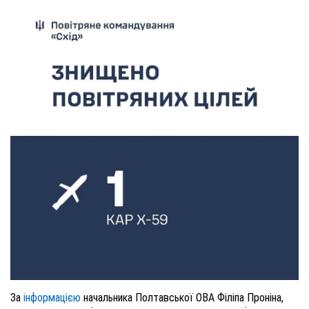
За
інформацією
начальника Полтавської ОВА Філіпа Проніна,