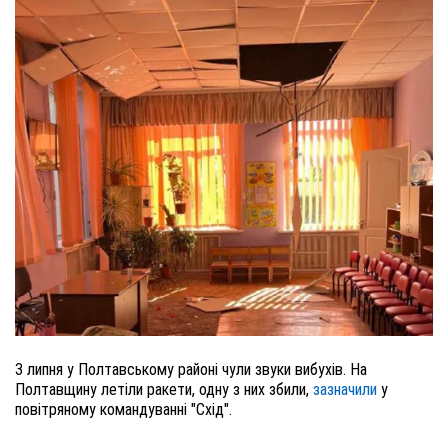
3 липня у Полтавському районі чули звуки вибухів. На
Полтавщину летіли ракети, одну з них збили,
зазначили
у
повітряному командуванні "Схід".