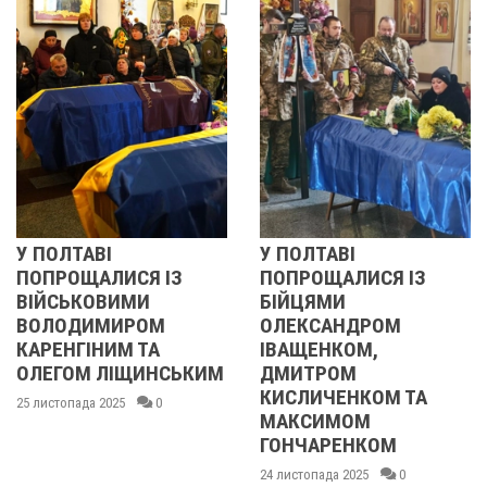
У ПОЛТАВІ
ЖІНКА ШТО
СЯ ІЗ
ПОПРОЩАЛИСЯ ІЗ
ТЦКАШНИКА
МИ
БІЙЦЯМИ
МАШИНУ - 
РОМ
ОЛЕКСАНДРОМ
НАЇХАЛА Й
 ТА
ІВАЩЕНКОМ,
НОГУ
ЩИНСЬКИМ
ДМИТРОМ
21 листопада 2025
КИСЛИЧЕНКОМ ТА
0
МАКСИМОМ
ГОНЧАРЕНКОМ
24 листопада 2025
0