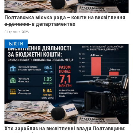
Полтавська міська рада – кошти на висвітлення
в̶ ̶д̶е̶т̶а̶л̶я̶х̶ ̶ в департаментах
01 травня 2026
БЛОГИ
Хто заробляє на висвітленні влади Полтавщини: