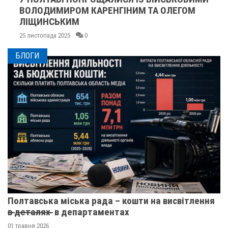
ВОЛОДИМИРОМ КАРЕНГІНИМ ТА ОЛЕГОМ
ЛІЩИНСЬКИМ
25 листопада 2025
0
БЛОГИ
Полтавська міська рада – кошти на висвітлення
в̶ ̶д̶е̶т̶а̶л̶я̶х̶ ̶ в департаментах
01 травня 2026