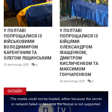
І
У ПОЛТАВІ
РЕВОЛЮЦІ
ЛИСЯ ІЗ
ПОПРОЩАЛИСЯ ІЗ
2013 ОЧ
ВИМИ
БІЙЦЯМИ
УЧАСНИЦ
МИРОМ
ОЛЕКСАНДРОМ
21 листопада 2
ИМ ТА
ІВАЩЕНКОМ,
ЛІЩИНСЬКИМ
ДМИТРОМ
КИСЛИЧЕНКОМ ТА
025
0
МАКСИМОМ
ГОНЧАРЕНКОМ
24 листопада 2025
0
ОНЛАЙН