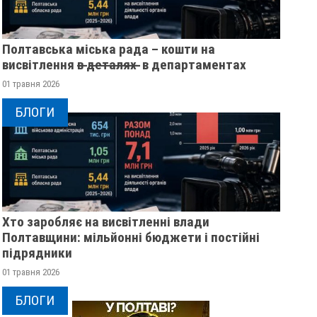
Полтавська міська рада – кошти на
висвітлення в̶ ̶д̶е̶т̶а̶л̶я̶х̶ ̶ в департаментах
01 травня 2026
БЛОГИ
Хто заробляє на висвітленні влади
Полтавщини: мільйонні бюджети і постійні
ЖІНКА ШТОВХНУЛА
ПОЛТАВСЬКИМ ШК
підрядники
ТЦКАШНИКА ПІД МАШИНУ -
ВРУЧИЛИ ПЕРШІ
01 травня 2026
МАШИНА НАЇХАЛА ЙОМУ НА
ПОСВІДЧЕННЯ ОМ
НОГУ
20 листопада 2025
0
БЛОГИ
21 листопада 2025
0