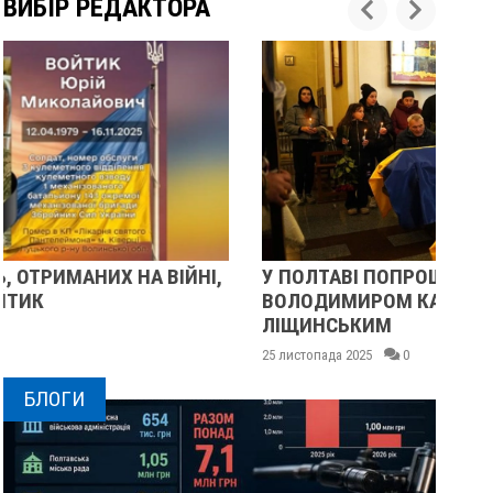
ВИБІР РЕДАКТОРА
У ПОЛТАВІ ПОПРОЩАЛИСЯ ІЗ ВІЙСЬКОВИМИ
П
ВОЛОДИМИРОМ КАРЕНГІНИМ ТА ОЛЕГОМ
С
ЛІЩИНСЬКИМ
25
25 листопада 2025
0
БЛОГИ