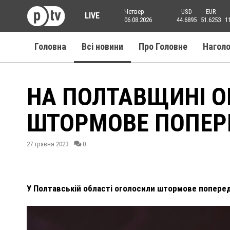
Четвер
USD
EUR
LIVE
06.08.2026
44.6895
51.6253
1
Головна
Всі новини
Про Головне
Нагол
НА ПОЛТАВЩИНІ 
ШТОРМОВЕ ПОПЕ
27 травня 2023
0
У Полтавській області оголосили штормове попере