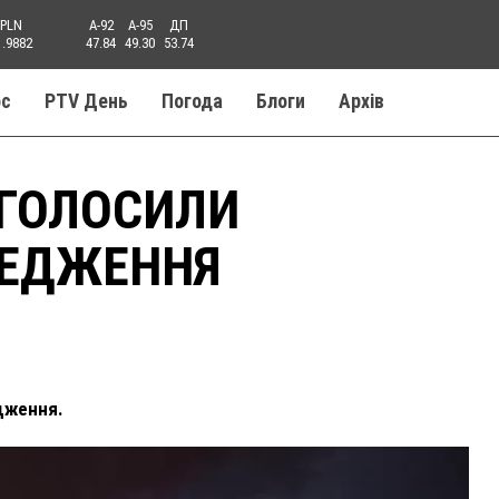
PLN
A-92
A-95
ДП
1.9882
47.84
49.30
53.74
ос
PTV День
Погода
Блоги
Aрхів
ОГОЛОСИЛИ
РЕДЖЕННЯ
дження.