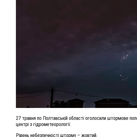
ПОЛІЦІЯ ПОЛТАВЩИНИ РОЗШУКУЄ 62-РІЧНУ
ЛЮДМИЛУ ТИМЧЕНКО
КОМ
26 листопада 2025
0
27 травня по Полтавській області оголосили штормове по
центрі з гідрометеорології.
Рівень небезпечності шторму – жовтий.