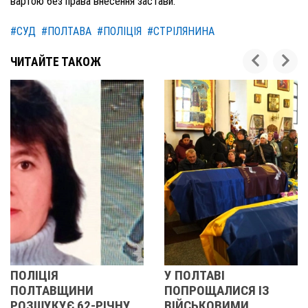
вартою без права внесення застави.
#СУД
#ПОЛТАВА
#ПОЛІЦІЯ
#СТРІЛЯНИНА
ЧИТАЙТЕ ТАКОЖ
У ПОЛТАВІ
У ПОЛТАВІ
НИ
ПОПРОЩАЛИСЯ ІЗ
ПОПРОЩАЛИ
62-РІЧНУ
ВІЙСЬКОВИМИ
БІЙЦЯМИ