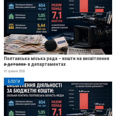
Полтавська міська рада – кошти на висвітлення
в̶ ̶д̶е̶т̶а̶л̶я̶х̶ ̶ в департаментах
01 травня 2026
БЛОГИ