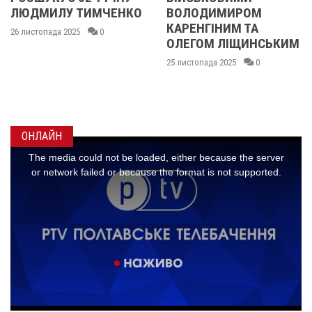
ТИМЧЕНКО
ВОЛОДИМИРОМ
ОЛЕКСАНД
КАРЕНГІНИМ ТА
ІВАЩЕНКОМ
0
ОЛЕГОМ ЛІЩИНСЬКИМ
ДМИТРОМ
КИСЛИЧЕНК
25 листопада 2025
0
МАКСИМОМ
ГОНЧАРЕН
24 листопада 2025
ОНЛАЙН