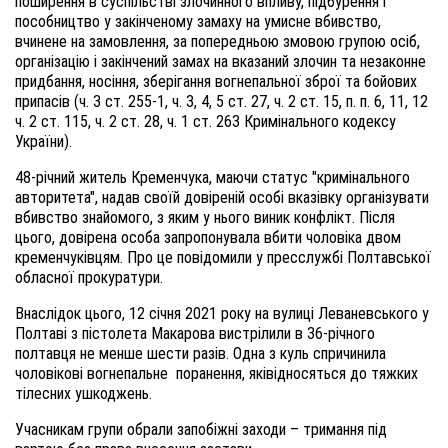
поширення в суспільстві злочинного впливу, підбурення і
пособництво у закінченому замаху на умисне вбивство,
вчинене на замовлення, за попередньою змовою групою осіб,
організацію і закінчений замах на вказаний злочин та незаконне
придбання, носіння, зберігання вогнепальної зброї та бойових
припасів (ч. 3 ст. 255-1, ч. 3, 4, 5 ст. 27, ч. 2 ст. 15, п. п. 6, 11, 12
ч. 2 ст. 115, ч. 2 ст. 28, ч. 1 ст. 263 Кримінального кодексу
України).
48-річний житель Кременчука, маючи статус "кримінального
авторитета", надав своїй довіреній особі вказівку організувати
вбивство знайомого, з яким у нього виник конфлікт. Після
цього, довірена особа запропонувала
вбити чоловіка
двом
кременчуківцям
. Про це повідомили у пресслужбі Полтавської
обласної прокуратури.
Внаслідок цього,
12 січня
2021
року на вул
иці
Леваневського у
Полтаві з пістолета Макарова вистрілили в
36-річного
полтавця не менше шести разів. Одна з куль спричинила
чоловікові вогнепальне поранення, яківідносяться до тяжких
тілесних ушкоджень.
У
часникам групи обр
али
запобіжні заходи – тримання під