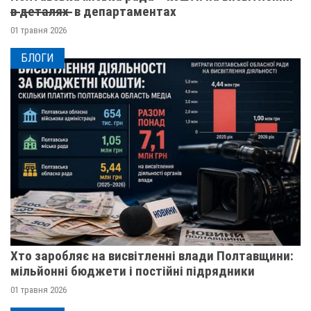
в̶ ̶д̶е̶т̶а̶л̶я̶х̶ ̶ в департаментах
01 травня 2026
БЛОГИ
Хто заробляє на висвітленні влади Полтавщини:
мільйонні бюджети і постійні підрядники
01 травня 2026