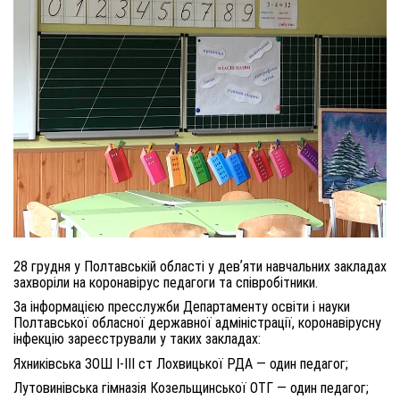
28 грудня у Полтавській області у девʼяти навчальних закладах
захворіли на коронавірус педагоги та співробітники.
За інформацією пресслужби Департаменту освіти і науки
Полтавської обласної державної адміністрації, коронавірусну
інфекцію зареєстрували у таких закладах:
Яхниківська ЗОШ І-ІІІ ст Лохвицької РДА — один педагог;
Лутовинівська гімназія Козельщинської ОТГ — один педагог;