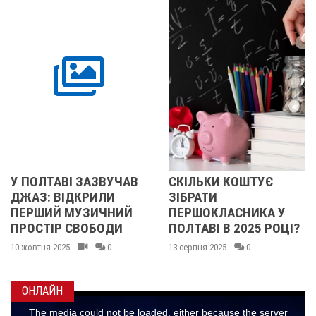
ЗАЗВУЧАВ
СКІЛЬКИ КОШТУЄ
У ПОЛТАВСЬ
КРИЛИ
ЗІБРАТИ
ОБЛАСТІ
УЗИЧНИЙ
ПЕРШОКЛАСНИКА У
ПІДТВЕРДИ
ВОБОДИ
ПОЛТАВІ В 2025 РОЦІ?
КОРОНАВІР
ARCTURUS
0
13 серпня 2025
0
21 січня 2024
ОНЛАЙН