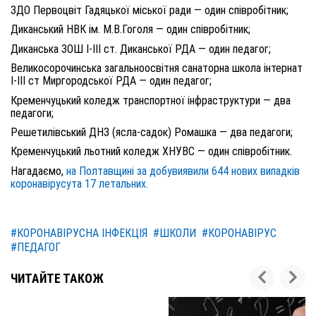
ЗДО Первоцвіт Гадяцької міської ради — один співробітник;
Диканський НВК ім. М.В.Гоголя — один співробітник;
Диканська ЗОШ І-ІІІ ст. Диканської РДА — один педагог;
Великосорочинська загальноосвітня санаторна школа інтернат
І-ІІІ ст Миргородської РДА — один педагог;
Кременчуцький коледж транспортної інфраструктури — два
педагоги;
Решетилівський ДНЗ (ясла-садок) Ромашка — два педагоги;
Кременчуцький льотний коледж ХНУВС — один співробітник.
Нагадаємо,
на Полтавщині за добувиявили 644 нових випадків
коронавірусута 17 летальних.
#КОРОНАВІРУСНА ІНФЕКЦІЯ
#ШКОЛИ
#КОРОНАВІРУС
#ПЕДАГОГ
ЧИТАЙТЕ ТАКОЖ