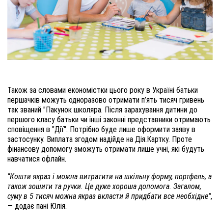
Також за словами економістки цього року в Україні батьки
першачків можуть одноразово отримати п’ять тисяч гривень
так званий "Пакунок школяра. Після зарахування дитини до
першого класу батьки чи інші законні представники отримають
сповіщення в "Дії". Потрібно буде лише оформити заяву в
застосунку. Виплата згодом надійде на Дія.Картку. Проте
фінансову допомогу зможуть отримати лише учні, які будуть
навчатися офлайн.
“Кошти якраз і можна витратити на шкільну форму, портфель, а
також зошити та ручки. Це дуже хороша допомога. Загалом,
суму в 5 тисяч можна якраз вкласти й придбати все необхідне”
,
— додає пані Юлія.