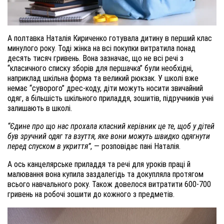
А полтавка Наталія Кириченко готувала дитину в перший клас
минулого року. Тоді жінка на всі покупки витратила понад
десять тисяч гривень. Вона зазначає, що не всі речі з
“класичного списку зборів для першачка” були необхідні,
наприклад шкільна форма та великий рюкзак. У школі вже
немає “суворого” дрес-коду, діти можуть носити звичайний
одяг, а більшість шкільного приладдя, зошитів, підручників учні
залишають в школі.
“Єдине про що нас прохала класний керівник це те, щоб у дітей
був зручний одяг та взуття, яке вони можуть швидко одягнути
перед спуском в укриття”
, — розповідає пані Наталія.
А ось канцелярське приладдя та речі для уроків праці й
малювання вона купила заздалегідь та докупляла протягом
всього навчального року. Також довелося витратити 600-700
гривень на робочі зошити до кожного з предметів.