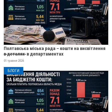
Полтавська міська рада – кошти на висвітлення
в̶ ̶д̶е̶т̶а̶л̶я̶х̶ ̶ в департаментах
01 травня 2026
БЛОГИ