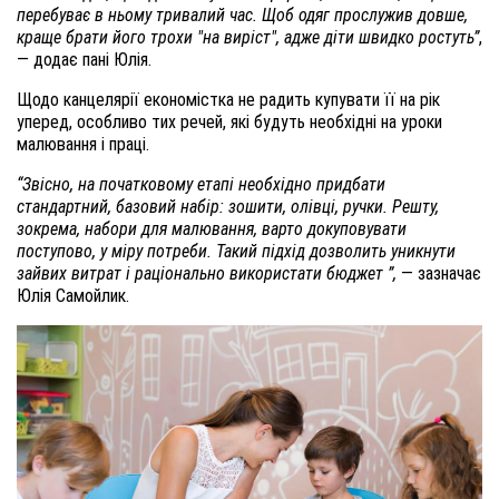
перебуває в ньому тривалий час. Щоб одяг прослужив довше,
краще брати його трохи "на виріст", адже діти швидко ростуть”
,
— додає пані Юлія.
Щодо канцелярії економістка не радить купувати її на рік
уперед, особливо тих речей, які будуть необхідні на уроки
малювання і праці.
“Звісно, на початковому етапі необхідно придбати
стандартний, базовий набір: зошити, олівці, ручки. Решту,
зокрема, набори для малювання, варто докуповувати
поступово, у міру потреби. Такий підхід дозволить уникнути
зайвих витрат і раціонально використати бюджет ”,
— зазначає
Юлія Самойлик.