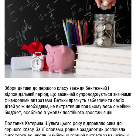
Збори дитини до першого класу завжди бентежний і
відповідальний період, що зазвичай супроводжується значними
фінансовими витратами. Батьки прагнуть забезпечити своїх
дітей усім необхідним, не витративши при цьому весь сімейний
бюджет, особливо в умовах постійного зростання цін.
Полтавка Катерина Шульга цього року відправляє сина до
першого класу. За її словами, родина заздалегідь розпочала
підготовку до школи. Найбільше грошей витратили на шкільну