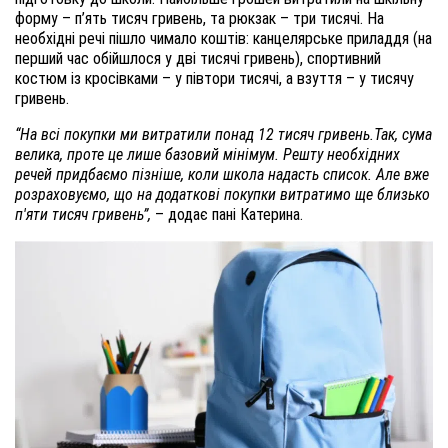
форму – п’ять тисяч гривень, та рюкзак – три тисячі. На
необхідні речі пішло чимало коштів: канцелярське приладдя (на
перший час обійшлося у дві тисячі гривень), спортивний
костюм із кросівками – у півтори тисячі, а взуття – у тисячу
гривень.
“На всі покупки ми витратили понад 12 тисяч гривень.Так, сума
велика, проте це лише базовий мінімум. Решту необхідних
речей придбаємо пізніше, коли школа надасть список. Але вже
розраховуємо, що на додаткові покупки витратимо ще близько
п'яти тисяч гривень”,
– додає пані Катерина.