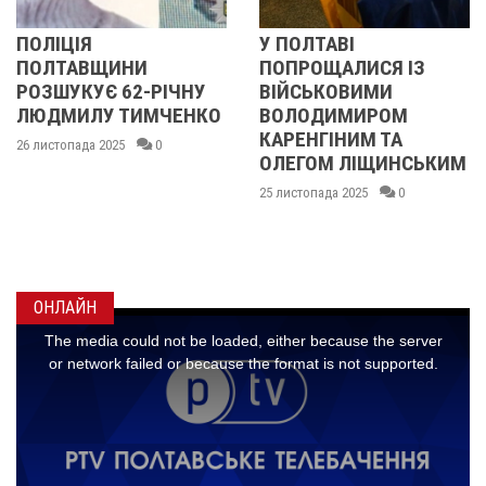
ОЛІЦІЯ
У ПОЛТАВІ
У
ОЛТАВЩИНИ
ПОПРОЩАЛИСЯ ІЗ
П
ОЗШУКУЄ 62-РІЧНУ
ВІЙСЬКОВИМИ
Б
ЮДМИЛУ ТИМЧЕНКО
ВОЛОДИМИРОМ
О
КАРЕНГІНИМ ТА
І
 листопада 2025
0
ОЛЕГОМ ЛІЩИНСЬКИМ
Д
К
25 листопада 2025
0
М
Г
24
ОНЛАЙН