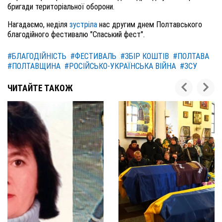
бригади територіальної оборони.
Нагадаємо, неділя
зустріла
нас другим днем Полтавського
благодійного фестивалю "Спаський фест".
#БЛАГОДІЙНІСТЬ
#ФЕСТИВАЛЬ
#ЗБІР КОШТІВ
#ПОЛТАВА
#ПОЛТАВЩИНА
#РОСІЙСЬКО-УКРАЇНСЬКА ВІЙНА
#ЗСУ
ЧИТАЙТЕ ТАКОЖ