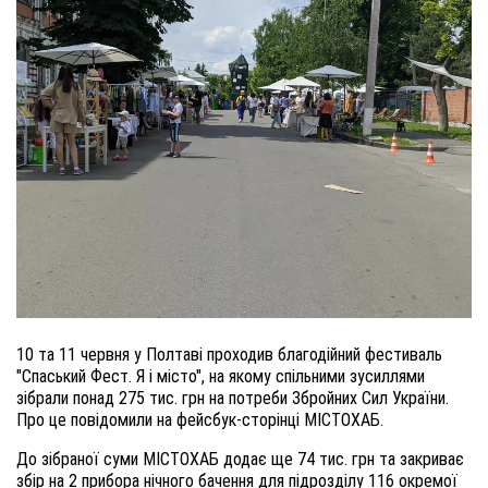
10 та 11 червня у Полтаві проходив благодійний фестиваль
"Спаський Фест. Я і місто", на якому спільними зусиллями
зібрали понад 275 тис. грн на потреби Збройних Сил України.
Про це повідомили на фейсбук-сторінці МІСТОХАБ.
До зібраної суми МІСТОХАБ додає ще 74 тис. грн та закриває
збір на 2 прибора нічного бачення для підрозділу 116 окремої