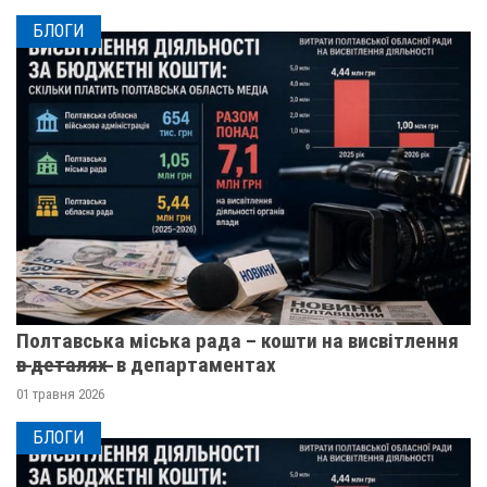
БЛОГИ
Полтавська міська рада – кошти на висвітлення
в̶ ̶д̶е̶т̶а̶л̶я̶х̶ ̶ в департаментах
01 травня 2026
БЛОГИ