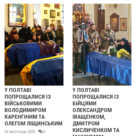
 ПОЛТАВІ
У ПОЛТАВІ
Р
ОПРОЩАЛИСЯ ІЗ
ПОПРОЩАЛИСЯ ІЗ
2
ІЙСЬКОВИМИ
БІЙЦЯМИ
У
ОЛОДИМИРОМ
ОЛЕКСАНДРОМ
21
АРЕНГІНИМ ТА
ІВАЩЕНКОМ,
ЛЕГОМ ЛІЩИНСЬКИМ
ДМИТРОМ
КИСЛИЧЕНКОМ ТА
 листопада 2025
0