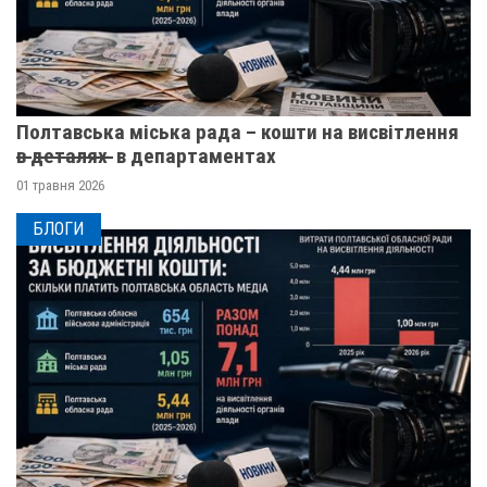
Полтавська міська рада – кошти на висвітлення
в̶ ̶д̶е̶т̶а̶л̶я̶х̶ ̶ в департаментах
01 травня 2026
БЛОГИ