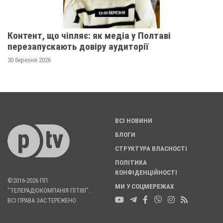
Контент, що чіпляє: як медіа у Полтаві
перезапускають довіру аудиторії
30 березня 2026
ВСІ НОВИНИ
БЛОГИ
СТРУКТУРА ВЛАСНОСТІ
ПОЛІТИКА
КОНФІДЕНЦІЙНОСТІ
©2016-2026 ПП
МИ У СОЦМЕРЕЖАХ
"ТЕЛЕРАДІОКОМПАНІЯ ПІТІВІ".
ВСІ ПРАВА ЗАСТЕРЕЖЕНО