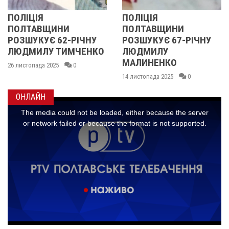
ІЯ
ПОЛІЦІЯ
У ПОЛ
АВЩИНИ
ПОЛТАВЩИНИ
ОБЛАС
КУЄ 62-РІЧНУ
РОЗШУКУЄ 67-РІЧНУ
РОЗШУ
ИЛУ ТИМЧЕНКО
ЛЮДМИЛУ
РІЧНУ
МАЛИНЕНКО
ада 2025
0
14 листоп
14 листопада 2025
0
ОНЛАЙН