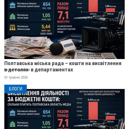
Полтавська міська рада – кошти на висвітлення
в̶ ̶д̶е̶т̶а̶л̶я̶х̶ ̶ в департаментах
01 травня 2026
БЛОГИ