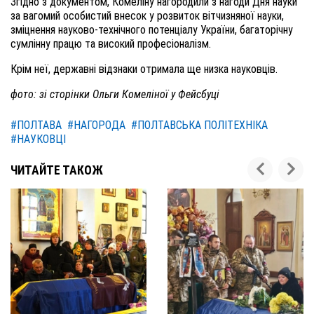
Згідно з документом, Комеліну нагородили з нагоди Дня науки
за вагомий особистий внесок у розвиток вітчизняної науки,
зміцнення науково-технічного потенціалу України, багаторічну
сумлінну працю та високий професіоналізм.
Крім неї, державні відзнаки отримала ще низка науковців.
фото: зі сторінки Ольги Комеліної у Фейсбуці
#ПОЛТАВА
#НАГОРОДА
#ПОЛТАВСЬКА ПОЛІТЕХНІКА
#НАУКОВЦІ
ЧИТАЙТЕ ТАКОЖ