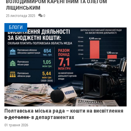
ВОЛОДИМИРОМ КАРЕНГІНИМ ТА ОЛЕГОМ
ЛІЩИНСЬКИМ
25 листопада 2025
0
БЛОГИ
Полтавська міська рада – кошти на висвітлення
в̶ ̶д̶е̶т̶а̶л̶я̶х̶ ̶ в департаментах
01 травня 2026