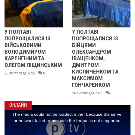
У ПОЛТАВІ
РЕВОЛЮЦІЯ ГІ
 ІЗ
ПОПРОЩАЛИСЯ ІЗ
2013 ОЧИМА
БІЙЦЯМИ
УЧАСНИЦІ
М
ОЛЕКСАНДРОМ
21 листопада 2025
А
ІВАЩЕНКОМ,
НСЬКИМ
ДМИТРОМ
КИСЛИЧЕНКОМ ТА
0
МАКСИМОМ
ГОНЧАРЕНКОМ
24 листопада 2025
0
ОНЛАЙН