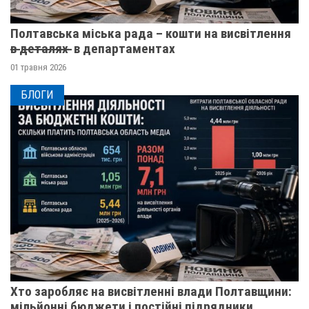
Полтавська міська рада – кошти на висвітлення
в̶ ̶д̶е̶т̶а̶л̶я̶х̶ ̶ в департаментах
01 травня 2026
БЛОГИ
Хто заробляє на висвітленні влади Полтавщини:
мільйонні бюджети і постійні підрядники