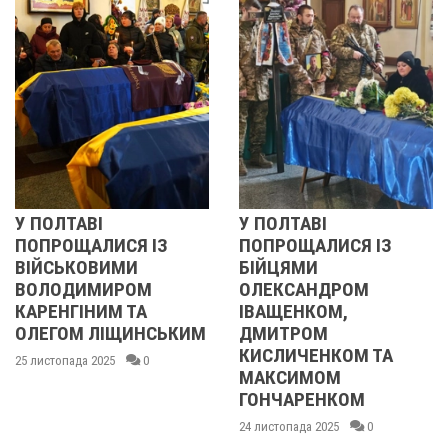
У ПОЛТАВІ
РЕВОЛЮЦІЯ ГІ
 ІЗ
ПОПРОЩАЛИСЯ ІЗ
2013 ОЧИМА
БІЙЦЯМИ
УЧАСНИЦІ
М
ОЛЕКСАНДРОМ
21 листопада 2025
А
ІВАЩЕНКОМ,
НСЬКИМ
ДМИТРОМ
КИСЛИЧЕНКОМ ТА
0
МАКСИМОМ
ГОНЧАРЕНКОМ
24 листопада 2025
0