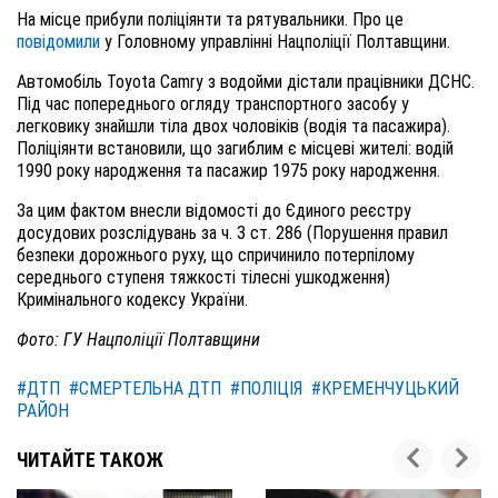
На місце прибули поліціянти та рятувальники. Про це
повідомили
у Головному управлінні Нацполіції Полтавщини.
Автомобіль Toyota Camry з водойми дістали працівники ДСНС.
Під час попереднього огляду транспортного засобу у
легковику знайшли тіла двох чоловіків (водія та пасажира).
Поліціянти встановили, що загиблим є місцеві жителі: водій
1990 року народження та пасажир 1975 року народження.
За цим фактом внесли відомості до Єдиного реєстру
досудових розслідувань за ч. 3 ст. 286 (Порушення правил
безпеки дорожнього руху, що спричинило потерпілому
середнього ступеня тяжкості тілесні ушкодження)
Кримінального кодексу України.
Фото: ГУ Нацполіції Полтавщини
#ДТП
#СМЕРТЕЛЬНА ДТП
#ПОЛІЦІЯ
#КРЕМЕНЧУЦЬКИЙ
РАЙОН
ЧИТАЙТЕ ТАКОЖ