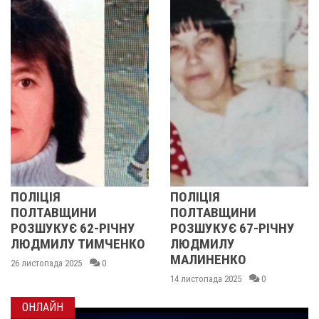
ПОЛІЦІЯ
У ПОЛТА
ЩИНИ
ПОЛТАВЩИНИ
ОБЛАСТІ
Є 62-РІЧНУ
РОЗШУКУЄ 67-РІЧНУ
РОЗШУКУ
У ТИМЧЕНКО
ЛЮДМИЛУ
РІЧНУ З
МАЛИНЕНКО
2025
0
14 листопада 
14 листопада 2025
0
ОНЛАЙН