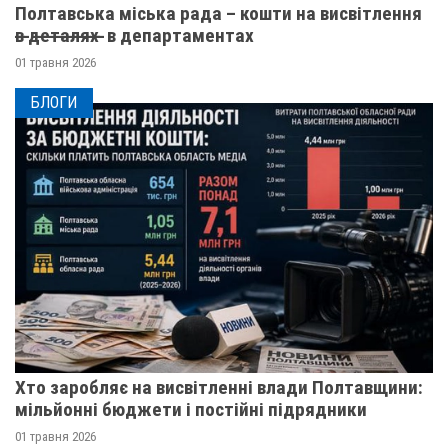
Полтавська міська рада – кошти на висвітлення
в̶ ̶д̶е̶т̶а̶л̶я̶х̶ ̶ в департаментах
01 травня 2026
БЛОГИ
Хто заробляє на висвітленні влади Полтавщини:
мільйонні бюджети і постійні підрядники
01 травня 2026