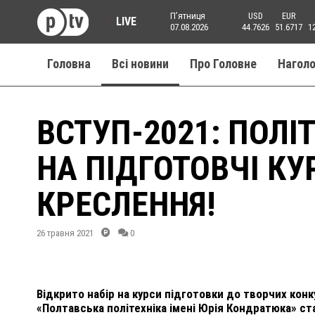
Пʼятниця
USD
EUR
LIVE
07.08.2026
44.7626
51.6717
1
Головна
Всі новини
Про Головне
Нагол
ВСТУП-2021: ПОЛІ
НА ПІДГОТОВЧІ КУ
КРЕСЛЕННЯ!
26 травня 2021
0
Відкрито набір на курси підготовки до творчих конк
«Полтавська політехніка імені Юрія Кондратюка» ста