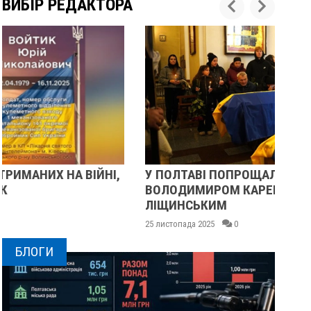
ВИБІР РЕДАКТОРА
У ПОЛТАВІ ПОПРОЩАЛИСЯ ІЗ ВІЙСЬКОВИМИ
ПІ
ВОЛОДИМИРОМ КАРЕНГІНИМ ТА ОЛЕГОМ
СУ
ЛІЩИНСЬКИМ
25 
25 листопада 2025
0
БЛОГИ