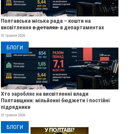
Полтавська міська рада – кошти на
висвітлення в̶ ̶д̶е̶т̶а̶л̶я̶х̶ ̶ в департаментах
01 травня 2026
БЛОГИ
Хто заробляє на висвітленні влади
Полтавщини: мільйонні бюджети і постійні
підрядники
01 травня 2026
БЛОГИ