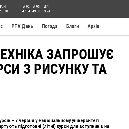
PLN
A-92
A-95
ДП
2.0191
47.84
49.30
53.74
ос
PTV День
Погода
Блоги
Aрхів
ТЕХНІКА ЗАПРОШУЄ
РСИ З РИСУНКУ ТА
урсів – 7 червня у Національному університеті
ртують підготовчі (літні) курси для вступників на