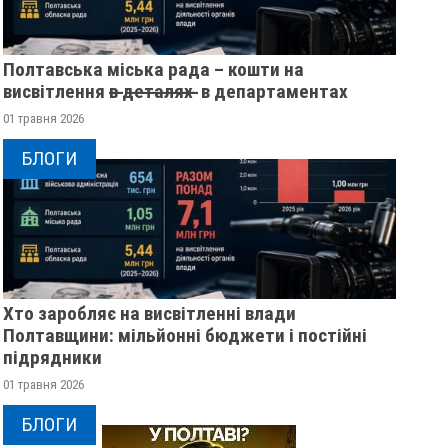
Полтавська міська рада – кошти на
висвітлення в̶ ̶д̶е̶т̶а̶л̶я̶х̶ ̶ в департаментах
01 травня 2026
БЛОГИ
Хто заробляє на висвітленні влади
Полтавщини: мільйонні бюджети і постійні
підрядники
01 травня 2026
РЕВОЛЮЦІЯ ГІДНОСТІ 2013
ЖІНКА ШТОВХНУЛ
ОЧИМА УЧАСНИЦІ
ТЦКАШНИКА ПІД М
БЛОГИ
МАШИНА НАЇХАЛА 
21 листопада 2025
0