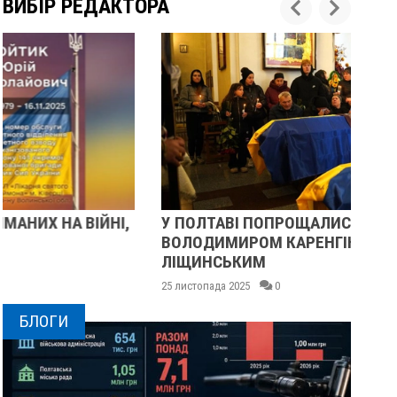
ВИБІР РЕДАКТОРА
У ПОЛТАВІ ПОПРОЩАЛИСЯ ІЗ ВІЙСЬКОВИМИ
П
ВОЛОДИМИРОМ КАРЕНГІНИМ ТА ОЛЕГОМ
С
ЛІЩИНСЬКИМ
25 
25 листопада 2025
0
БЛОГИ