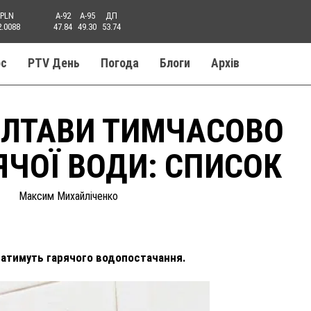
PLN
A-92
A-95
ДП
2.0088
47.84
49.30
53.74
ос
PTV День
Погода
Блоги
Aрхів
ОЛТАВИ ТИМЧАСОВО
ЯЧОЇ ВОДИ: СПИСОК
Максим Михайліченко
 матимуть гарячого водопостачання.