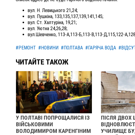
вул. Н. Левицького 21,24;
вул. Пушкіна, 133,135,137,139,141,145;
вул. Ст. Халтуріна, 19,21;
вул. Уютна 24,26,28;
вул.Шевченко, 113-А,113-Б,113-В,113-Д,115,122-А,128
#РЕМОНТ
#НОВИНИ
#ПОЛТАВА
#ГАРЯЧА ВОДА
#ВІДСУ
ЧИТАЙТЕ ТАКОЖ
У ПОЛТАВІ ПОПРОЩАЛИСЯ ІЗ
ПІСЛЯ ДВОХ 
ВІЙСЬКОВИМИ
ВІДНОВЛЮЄТ
ІВ
ВОЛОДИМИРОМ КАРЕНГІНИМ
УЧИЛИЩЕ БУ