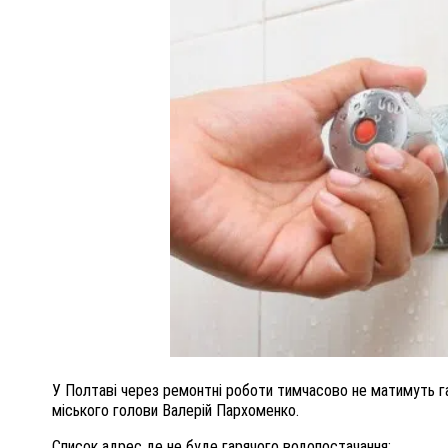
ПОЛІЦІЯ ПОЛТАВЩИНИ РОЗШУКУЄ 62-РІЧНУ
ЛЮДМИЛУ ТИМЧЕНКО
ОМ
26 листопада 2025
0
У Полтаві через ремонтні роботи тимчасово не матимуть га
міського голови Валерій Пархоменко.
Список адрес де не буде гарячого водопостачання: