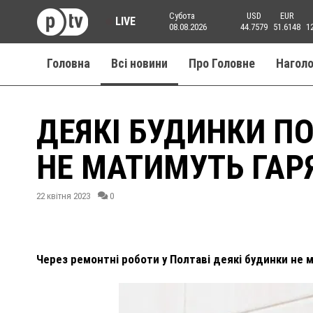
Субота
USD
EUR
LIVE
08.08.2026
44.7579
51.6148
1
Головна
Всі новини
Про Головне
Нагол
ДЕЯКІ БУДИНКИ П
НЕ МАТИМУТЬ ГАР
22 квітня 2023
0
Через ремонтні роботи у Полтаві деякі будинки не