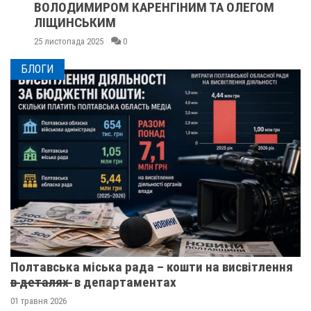
ВОЛОДИМИРОМ КАРЕНГІНИМ ТА ОЛЕГОМ
ЛІЩИНСЬКИМ
25 листопада 2025
0
БЛОГИ
Полтавська міська рада – кошти на висвітлення
в̶ ̶д̶е̶т̶а̶л̶я̶х̶ ̶ в департаментах
01 травня 2026