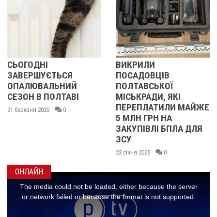
НІ
ВИКРИЛИ
СУДИТ
УЄТЬСЯ
ПОСАДОВЦІВ
ПОЛТАВ
ВАЛЬНИЙ
ПОЛТАВСЬКОЇ
ОБВИНУ
 ПОЛТАВІ
МІСЬКРАДИ, ЯКІ
ЗҐВАЛТ
ПЕРЕПЛАТИЛИ МАЙЖЕ
ВБИВСТВ
2025
0
5 МЛН ГРН НА
ВОЛОШИ
ЗАКУПІВЛІ БПЛА ДЛЯ
29 листопад
ЗСУ
23 січня 2025
0
ОНЛАЙН