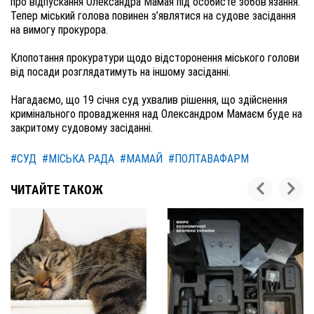
про відпускання Олександра Мамая під особисте зобов’язання.
Тепер міський голова повинен з’являтися на судове засідання
на вимогу прокурора.
Клопотання прокуратури щодо відсторонення міського голови
від посади розглядатимуть на іншому засіданні.
Нагадаємо, що 19 січня суд ухвалив рішення, що здійснення
кримінального провадження над Олександром Мамаєм буде на
закритому судовому засіданні.
#СУД
#МІСЬКА РАДА
#МАМАЙ
#ПОЛТАВАФАРМ
ЧИТАЙТЕ ТАКОЖ