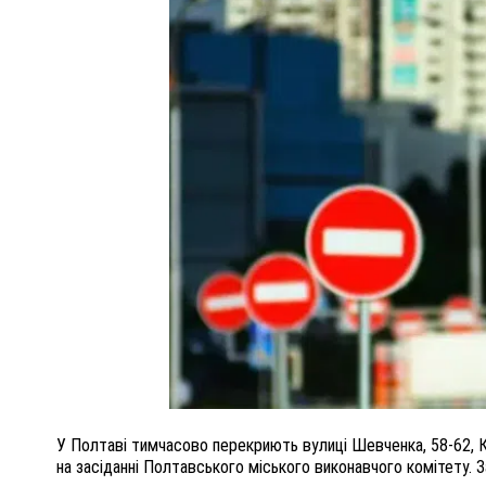
ПОЛІЦІЯ ПОЛТАВЩИНИ РОЗШУКУЄ 62-РІЧНУ
ЛЮДМИЛУ ТИМЧЕНКО
КОМ
26 листопада 2025
0
У
Полтаві
тимчасово перекри
ють вулиці
Шевченка, 58-62
,
К
на засіданні Полтавського міського виконавчого комітету. 