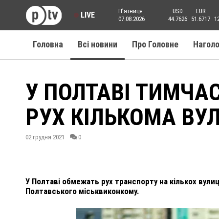
Пʼятниця
USD
EUR
LIVE
07.08.2026
44.7626
51.6717
1
Головна
Всі новини
Про Головне
Нагол
У ПОЛТАВІ ТИМЧА
РУХ КІЛЬКОМА ВУ
02 грудня 2021
0
У Полтаві обмежать рух транспорту на кількох вулиц
Полтавського міськвиконкому.