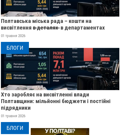
Полтавська міська рада – кошти на
висвітлення в̶ ̶д̶е̶т̶а̶л̶я̶х̶ ̶ в департаментах
01 травня 2026
БЛОГИ
Хто заробляє на висвітленні влади
Полтавщини: мільйонні бюджети і постійні
підрядники
ЖІНКА ШТОВХНУЛА
ПОЛТАВСЬКИМ ШК
01 травня 2026
ТЦКАШНИКА ПІД МАШИНУ -
ВРУЧИЛИ ПЕРШІ
МАШИНА НАЇХАЛА ЙОМУ НА
ПОСВІДЧЕННЯ ОМ
БЛОГИ
НОГУ
20 листопада 2025
0