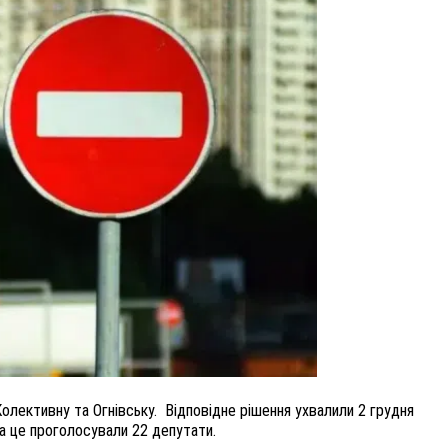
ВНАСЛІДОК ПОРАНЕНЬ, ОТРИМАНИХ НА ВІЙНІ,
ПОМЕР ВОЇН ЮРІЙ ВОЙТИК
25 листопада 2025
0
олективн
у
та Огнівськ
у.
Відповідне рішення ухвалили
2 грудня
За це проголосували 2
2
депутат
и
.