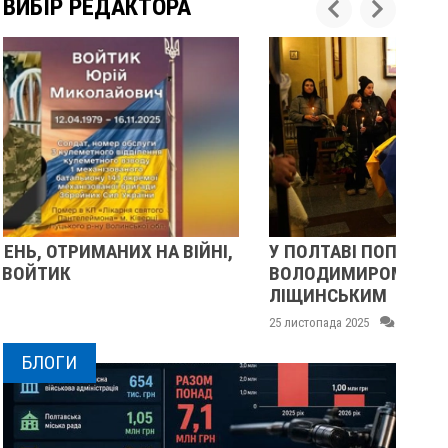
ВИБІР РЕДАКТОРА
У ПОЛТАВІ ПОПРОЩАЛИСЯ ІЗ ВІЙСЬКОВИМИ
П
ВОЛОДИМИРОМ КАРЕНГІНИМ ТА ОЛЕГОМ
С
ЛІЩИНСЬКИМ
25
25 листопада 2025
0
БЛОГИ