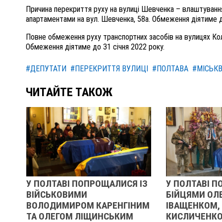
П
ричина перекриття
руху на вулиці Шевченка
– влаштування
апартаментами на вул. Шевченка, 58а. Обмеження діятиме д
Повне обмеження руху транспортних засобів на вулицях Коле
Обмеження діятиме до
31 січня 2022 року.
#ДЕПУТАТИ
#ПЕРЕКРИТТЯ ВУЛИЦІ
#ПОЛТАВА
#МІСЬК
ЧИТАЙТЕ ТАКОЖ
У ПОЛТАВІ ПОПРОЩАЛИСЯ ІЗ
У ПОЛТАВІ П
ВІЙСЬКОВИМИ
БІЙЦЯМИ ОЛ
ВОЛОДИМИРОМ КАРЕНГІНИМ
ІВАЩЕНКОМ,
ТА ОЛЕГОМ ЛІЩИНСЬКИМ
КИСЛИЧЕНКО