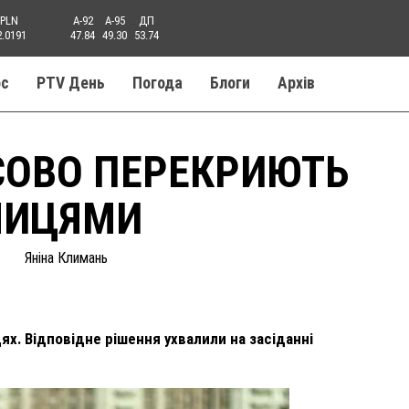
PLN
A-92
A-95
ДП
2.0191
47.84
49.30
53.74
ос
PTV День
Погода
Блоги
Aрхів
СОВО ПЕРЕКРИЮТЬ
ЛИЦЯМИ
Яніна Климань
ях. Відповідне рішення ухвалили на засіданні