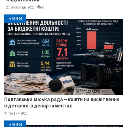
25 листопада 2025
0
БЛОГИ
Полтавська міська рада – кошти на висвітлення
в̶ ̶д̶е̶т̶а̶л̶я̶х̶ ̶ в департаментах
01 травня 2026
БЛОГИ