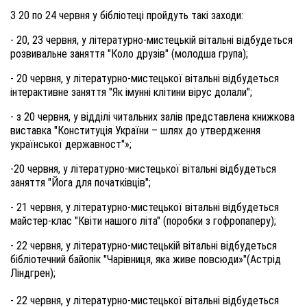
З 20 по 24 червня у бібліотеці пройдуть такі заходи:
- 20, 23 червня, у літературно-мистецькій вітальні відбудеться
розвивальне заняття "Коло друзів" (молодша група);
- 20 червня, у літературно-мистецької вітальні відбудеться
інтерактивне заняття "Як імунні клітини вірус долали";
- з 20 червня, у відділі читальних залів представлена книжкова
виставка "Конституція України – шлях до утвердження
української державност"»;
-20 червня, у літературно-мистецької вітальні відбудеться
заняття "Йога для початківців";
- 21 червня, у літературно-мистецької вітальні відбудеться
майстер-клас "
Квіти нашого літа"
(поробки з гофропаперу);
- 22 червня, у літературно-мистецькій вітальні відбудеться
бібліотечний байопік "Чарівниця, яка живе повсюди»"(Астрід
Ліндгрен);
- 22 червня, у літературно-мистецької вітальні відбудеться