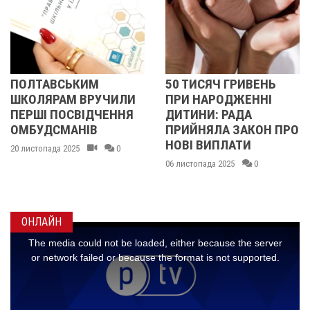
ИМ
50 ТИСЯЧ ГРИВЕНЬ
У ПОЛТАВІ ДІ
РУЧИЛИ
ПРИ НАРОДЖЕННІ
СИРОТИ ОТР
ІДЧЕННЯ
ДИТИНИ: РАДА
ПОДАРУНКОВ
ІВ
ПРИЙНЯЛА ЗАКОН ПРО
СЕРТИФІКАТИ
НОВІ ВИПЛАТИ
АВІАКОМПАНІ
0
«УКРАЇНСЬКІ
06 листопада 2025
0
ВЕРТОЛЬОТИ
20 жовтня 2025
ОНЛАЙН