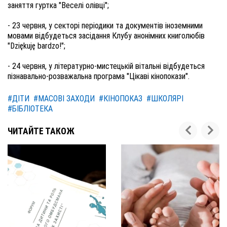
заняття гуртка "Веселі олівці";
- 23 червня, у секторі періодики та документів іноземними
мовами відбудеться засідання Клубу анонімних книголюбів
"Dziękuję bardzo!";
- 24 червня, у літературно-мистецькій вітальні відбудеться
пізнавально-розважальна програма "Цікаві кінопокази".
#ДІТИ
#МАСОВІ ЗАХОДИ
#КІНОПОКАЗ
#ШКОЛЯРІ
#БІБЛІОТЕКА
ЧИТАЙТЕ ТАКОЖ