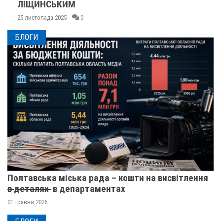
ЛІЩИНСЬКИМ
25 листопада 2025
0
БЛОГИ
Полтавська міська рада – кошти на висвітлення
в̶ ̶д̶е̶т̶а̶л̶я̶х̶ ̶ в департаментах
01 травня 2026