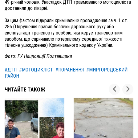
49-річний чоловік. Унаслідок ДТП травмованого мотоцикліста
доставили до лікарні.
За цим фактом відкрили кримінальне провадження за ч. 1 ст.
286 (Порушення правил безпеки дорожнього руху або
експлуатації транспорту особою, яка керує транспортним
засобом, що спричинило потерпілому середньої тяжкості
тілесне ушкодження) Кримінального кодексу України.
Фото: ГУ Нацполіції Полтавщини
#ДТП
#МОТОЦИКЛІСТ
#ПОРАНЕННЯ
#МИРГОРОДСЬКИЙ
РАЙОН
ЧИТАЙТЕ ТАКОЖ