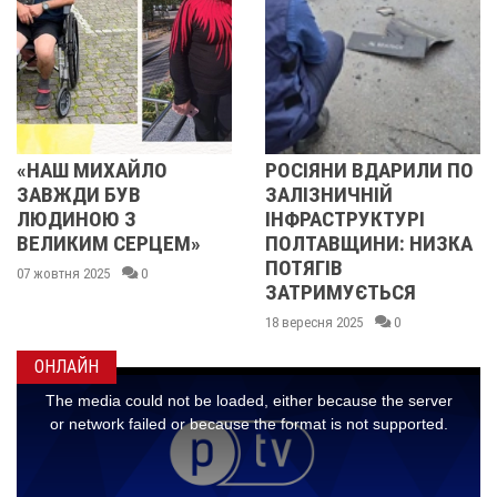
 МИХАЙЛО
РОСІЯНИ ВДАРИЛИ ПО
УНАС
ДИ БУВ
ЗАЛІЗНИЧНІЙ
ВОРО
НОЮ З
ІНФРАСТРУКТУРІ
НА П
КИМ СЕРЦЕМ»
ПОЛТАВЩИНИ: НИЗКА
ПОРА
ПОТЯГІВ
ПРАЦ
я 2025
0
ЗАТРИМУЄТЬСЯ
П’ЯТЕ
18 вересня 2025
0
17 верес
ОНЛАЙН