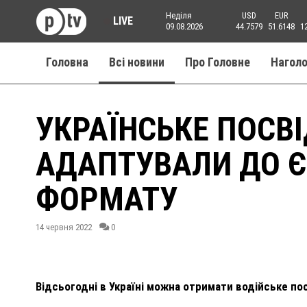
Неділя
USD
EUR
LIVE
09.08.2026
44.7579
51.6148
1
Головна
Всі новини
Про Головне
Нагол
УКРАЇНСЬКЕ ПОСВ
АДАПТУВАЛИ ДО 
ФОРМАТУ
14 червня 2022
0
Відсьогодні в Україні можна отримати водійське п