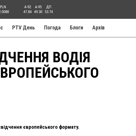
PLN
A-92
A-95
ДП
2.0088
47.84
49.30
53.74
ос
PTV День
Погода
Блоги
Aрхів
ІДЧЕННЯ ВОДІЯ
ЄВРОПЕЙСЬКОГО
освідчення європейського формату.