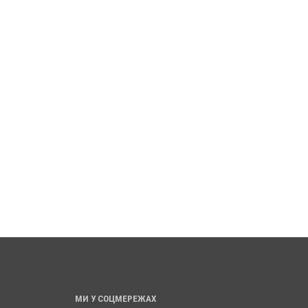
ПОЛТАВСЬКІ ПОШТОВІ
ХОЧЕШ МАРИНОВАНОГО
ТІВКИ ПІДКОРИЛИ
КОПЧЕНОГО САЛА – ГО
ОПУ ТА СТАЛИ
ВИКЛАСТИ МАЙЖЕ 500
УАЛЬНИМ ЛІТОПИСОМ
ГРИВЕНЬ
ТА
26 серпня 2025
0
есня 2025
0
МИ У СОЦМЕРЕЖАХ