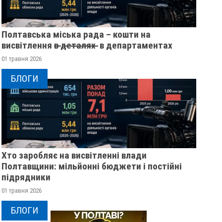
Полтавська міська рада – кошти на
висвітлення в̶ ̶д̶е̶т̶а̶л̶я̶х̶ ̶ в департаментах
01 травня 2026
БЛОГИ
Хто заробляє на висвітленні влади
Полтавщини: мільйонні бюджети і постійні
підрядники
01 травня 2026
БЛОГИ