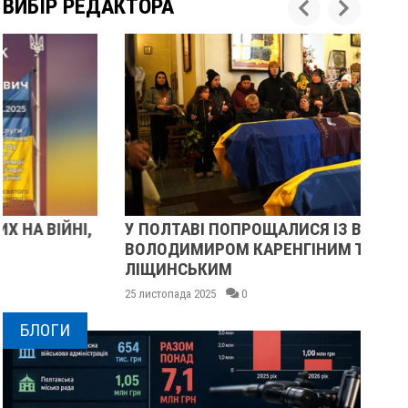
ВИБІР РЕДАКТОРА
У ПОЛТАВІ ПОПРОЩАЛИСЯ ІЗ ВІЙСЬКОВИМИ
ПІ
ВОЛОДИМИРОМ КАРЕНГІНИМ ТА ОЛЕГОМ
СУ
ЛІЩИНСЬКИМ
25 
25 листопада 2025
0
БЛОГИ