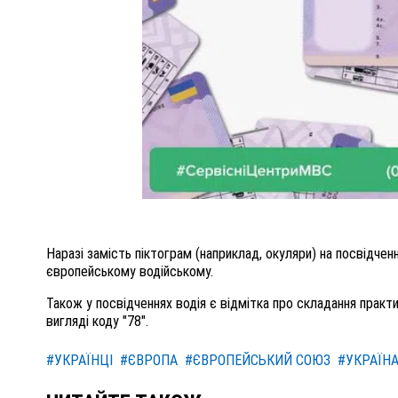
Наразі замість піктограм (наприклад, окуляри) на посвідче
європейському водійському.
Також у посвідченнях водія є відмітка про складання прак
вигляді коду "78".
#УКРАЇНЦІ
#ЄВРОПА
#ЄВРОПЕЙСЬКИЙ СОЮЗ
#УКРАЇН