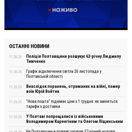
ОСТАННІ НОВИНИ
Поліція Полтавщини розшукує 62-річну Людмилу
11.26.25
Тимченко
Графік відключення світла 26 листопада у
11.26.25
Полтавській області
Внаслідок поранень, отриманих на війні, помер
11.25.25
воїн Юрій Войтик
"Нова пошта" піднімає ціни з 1 грудня: як зміняться
11.25.25
тарифи з доставки
У Полтаві попрощалися із військовими
11.25.25
Володимиром Каренгіним та Олегом Ліщинським
На Полтавщині в пожежі загинув 37-річний чоловік
11.25.25