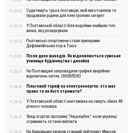
Судитимуть трьох полтавців, якій виготовляли та
11.25.25
продавали рідини для електронних сигарет
У Полтавській області біля водойми знайшли тіло
11.25.25
жінки, яку розшукували
Полтавські спортсмени стали призерами
11.25.25
Дефлімпійських ігор в Токіо
Після двох шахедів. Як відновлюється сумське
11.25.25
училище будівництва і дизайну
На Полтавщині запровадили графіки аварійних
11.25.25
відключень світла. ОНОВЛЕНО
Пільговий тариф на електроенергію: хто має
11.24.25
право та як його отримати?
У Полтавській області вантажівка на смерть збила 48-
11.24.25
річного чоловіка
Уряд згортає програму "Нацкешбек": коли українці
11.24.25
отримають останні виплати
На Харківщині загинув старший лейтенант Микола
11.24.25