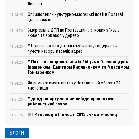
Лисенко
Оприлюднили культурно-мистецькі події в Полтаві
11.24.25
цього тижня
Смертельна ДТП на Полтавщині легковик з‘їхав в
11.24.25
кювет та врізався у дерево
У Полтаві на два дні вимкнуть воду і відкриють
11.24.25
пункти набору: перелік адрес
У Полтаві попрощалися із бійцями Олександром
11.24.25
Іващенком, Дмитром Кисличенком та Максимом
Гончаренком
Як вимикатимуть світло у Полтавській області 24
11.24.25
листопада
У дендропарку чорний лебідь проковтнув
11.21.25
рибальський гачок
Революція Гідності 2013 очима учасниці
11.21.25
БЛОГИ