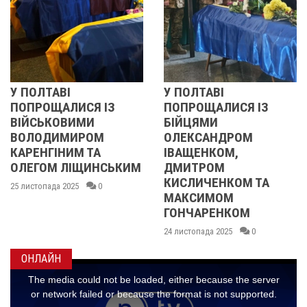
У ПОЛТАВІ
РЕВОЛЮЦІЯ Г
Я ІЗ
ПОПРОЩАЛИСЯ ІЗ
2013 ОЧИМА
И
БІЙЦЯМИ
УЧАСНИЦІ
ОМ
ОЛЕКСАНДРОМ
21 листопада 2025
ТА
ІВАЩЕНКОМ,
ИНСЬКИМ
ДМИТРОМ
КИСЛИЧЕНКОМ ТА
0
МАКСИМОМ
ГОНЧАРЕНКОМ
24 листопада 2025
0
ОНЛАЙН