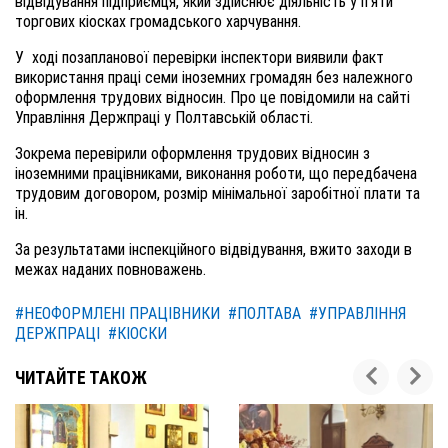
відвідування підприємця, який здійснює діяльність у п'яти
торгових кіосках громадського харчування.
У ході позапланової перевірки інспектори виявили факт
використання праці семи іноземних громадян без належного
оформлення трудових відносин. Про це повідомили на сайті
Управління Держпраці у Полтавській області.
Зокрема перевірили оформлення трудових відносин з
іноземними працівниками, виконання роботи, що передбачена
трудовим договором, розмір мінімальної заробітної плати та
ін.
За результатами інспекційного відвідування, вжито заходи в
межах наданих повноважень.
#НЕОФОРМЛЕНІ ПРАЦІВНИКИ
#ПОЛТАВА
#УПРАВЛІННЯ
ДЕРЖПРАЦІ
#КІОСКИ
ЧИТАЙТЕ ТАКОЖ