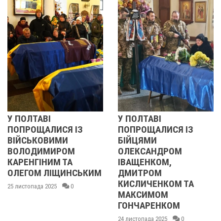
У ПОЛТАВІ
РЕВОЛЮЦІЯ 
СЯ ІЗ
ПОПРОЩАЛИСЯ ІЗ
2013 ОЧИМА
МИ
БІЙЦЯМИ
УЧАСНИЦІ
РОМ
ОЛЕКСАНДРОМ
21 листопада 2025
 ТА
ІВАЩЕНКОМ,
ЩИНСЬКИМ
ДМИТРОМ
КИСЛИЧЕНКОМ ТА
0
МАКСИМОМ
ГОНЧАРЕНКОМ
24 листопада 2025
0