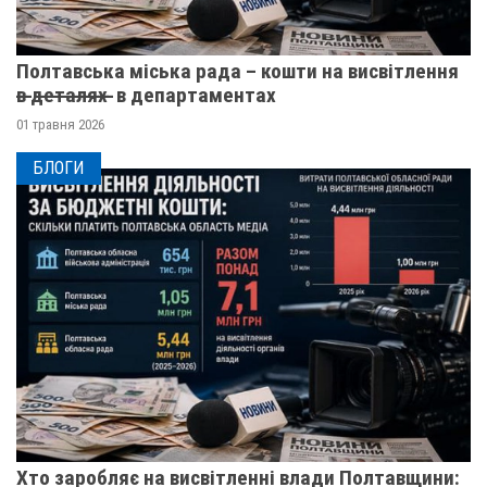
Полтавська міська рада – кошти на висвітлення
в̶ ̶д̶е̶т̶а̶л̶я̶х̶ ̶ в департаментах
01 травня 2026
БЛОГИ
Хто заробляє на висвітленні влади Полтавщини: