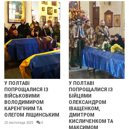
ТАВІ
У ПОЛТАВІ
РЕВОЛ
ЩАЛИСЯ ІЗ
ПОПРОЩАЛИСЯ ІЗ
2013 
ЬКОВИМИ
БІЙЦЯМИ
УЧАСН
ДИМИРОМ
ОЛЕКСАНДРОМ
21 листоп
ГІНИМ ТА
ІВАЩЕНКОМ,
ОМ ЛІЩИНСЬКИМ
ДМИТРОМ
КИСЛИЧЕНКОМ ТА
ада 2025
0
МАКСИМОМ