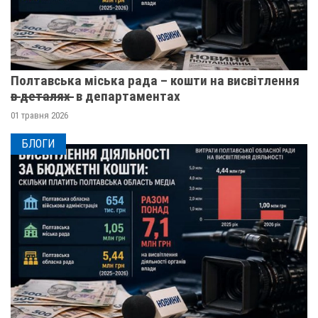
Полтавська міська рада – кошти на висвітлення
в̶ ̶д̶е̶т̶а̶л̶я̶х̶ ̶ в департаментах
01 травня 2026
БЛОГИ