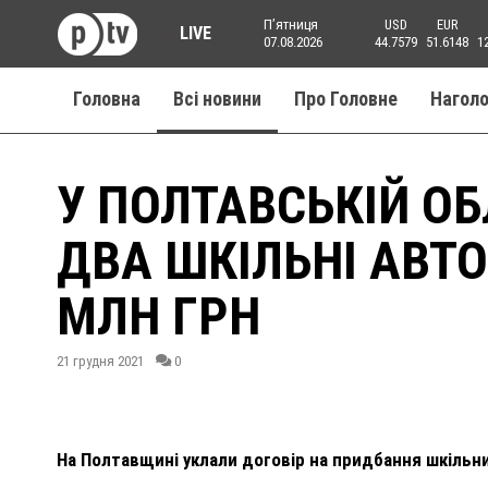
Пʼятниця
USD
EUR
LIVE
07.08.2026
44.7579
51.6148
1
Головна
Всі новини
Про Головне
Нагол
У ПОЛТАВСЬКІЙ О
ДВА ШКІЛЬНІ АВТ
МЛН ГРН
21 грудня 2021
0
На Полтавщині уклали договір на придбання шкільних