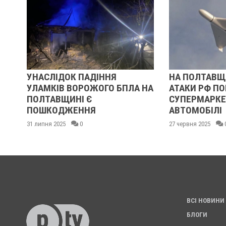
ОК ПАДІННЯ
НА ПОЛТАВЩИНІ ВНАСЛІДОК
 ВОРОЖОГО БПЛА НА
АТАКИ РФ ПОШКОДЖЕНИЙ
ИНІ Є
СУПЕРМАРКЕТ ТА
ЖЕННЯ
АВТОМОБІЛІ
0
27 червня 2025
0
ВСІ НОВИНИ
БЛОГИ