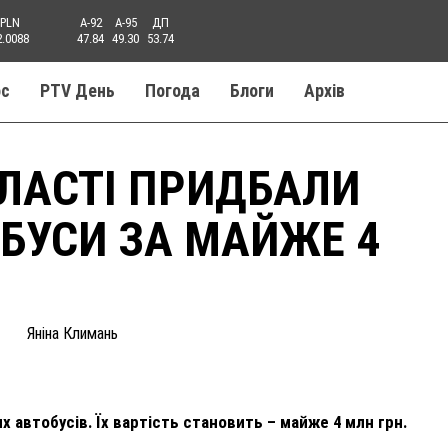
PLN
A-92
A-95
ДП
2.0088
47.84
49.30
53.74
ос
PTV День
Погода
Блоги
Aрхів
БЛАСТІ ПРИДБАЛИ
ОБУСИ ЗА МАЙЖЕ 4
Яніна Климань
 автобусів. Їх вартість становить – майже 4 млн грн.