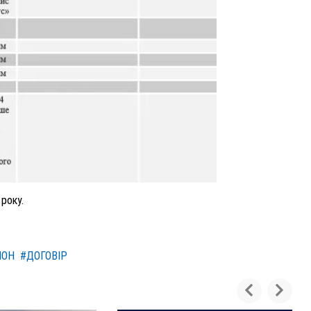
року.
ЙОН
#ДОГОВІР