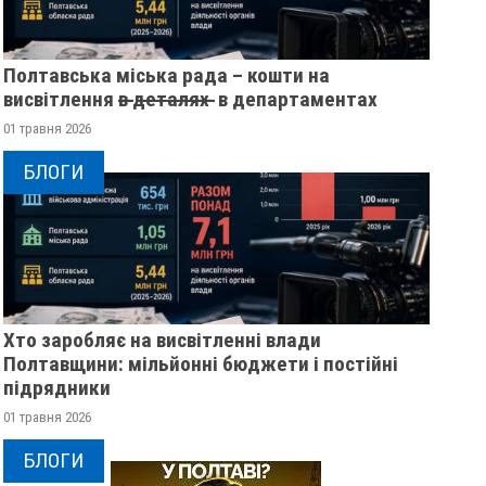
Полтавська міська рада – кошти на
висвітлення в̶ ̶д̶е̶т̶а̶л̶я̶х̶ ̶ в департаментах
01 травня 2026
БЛОГИ
Хто заробляє на висвітленні влади
Полтавщини: мільйонні бюджети і постійні
підрядники
01 травня 2026
БЛОГИ