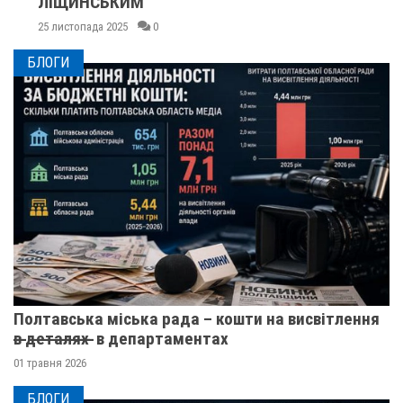
ЛІЩИНСЬКИМ
25 листопада 2025
0
БЛОГИ
Полтавська міська рада – кошти на висвітлення
в̶ ̶д̶е̶т̶а̶л̶я̶х̶ ̶ в департаментах
01 травня 2026
БЛОГИ