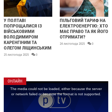
АВІ
ПІЛЬГОВИЙ ТАРИФ НА
У ПОЛТ
ЩАЛИСЯ ІЗ
ЕЛЕКТРОЕНЕРГІЮ: ХТО
ПОПРО
КОВИМИ
МАЄ ПРАВО ТА ЯК ЙОГО
БІЙЦЯ
ИМИРОМ
ОТРИМАТИ?
ОЛЕКС
ІНИМ ТА
ІВАЩЕ
24 листопада 2025
0
М ЛІЩИНСЬКИМ
ДМИТ
КИСЛИ
да 2025
0
МАКС
ГОНЧА
24 листопа
ОНЛАЙН