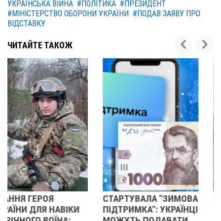
УКРАЇНСЬКА ВІЙНА
#ПОЛІТИКА
#ПРЕЗИДЕНТ
#МІНІСТЕРСТВО ОБОРОНИ УКРАЇНИ
#ПОДАВ ЗАЯВУ ПРО
ВІДСТАВКУ
ЧИТАЙТЕ ТАКОЖ
СТАРТУВАЛА "ЗИМОВА
50 ТИСЯЧ ГРИВЕНЬ
ПІДТРИМКА": УКРАЇНЦІ
ПРИ НАРОДЖЕННІ
МОЖУТЬ ПОДАВАТИ
ДИТИНИ: РАДА