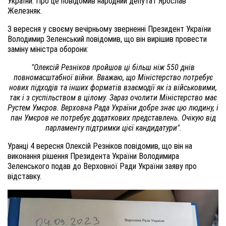
України. Про це повідомив народний депутат Ярослав
Железняк.
3 вересня у своєму вечірньому зверненні Президент України
Володимир Зеленський повідомив, що він вирішив провести
заміну міністра оборони:
"Олексій Резніков пройшов ці більш ніж 550 днів
повномасштабної війни. Вважаю, що Міністерство потребує
нових підходів та інших форматів взаємодії як із військовими,
так і з суспільством в цілому. Зараз очолити Міністерство має
Рустем Умєров. Верховна Рада України добре знає цю людину, і
пан Умєров не потребує додаткових представлень. Очікую від
парламенту підтримки цієї кандидатури"
.
Уранці 4 вересня Олексій Резніков повідомив, що він на
виконання рішення Президента України Володимира
Зеленського подав до Верховної Ради України заяву про
відставку.