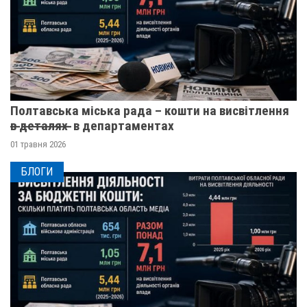
Полтавська міська рада – кошти на висвітлення
в̶ ̶д̶е̶т̶а̶л̶я̶х̶ ̶ в департаментах
01 травня 2026
БЛОГИ