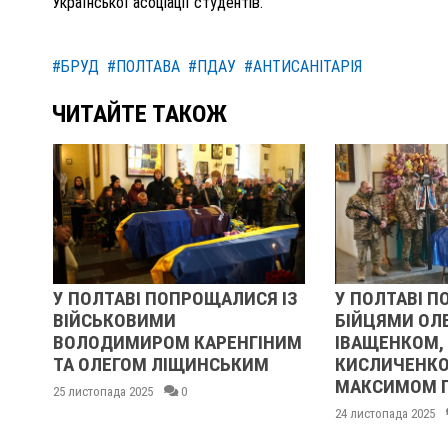
Української асоціації студентів.
#БРУД
#ПОЛТАВА
#ПДАУ
#АНТИСАНІТАРІЯ
ЧИТАЙТЕ ТАКОЖ
У ПОЛТАВІ ПОПРОЩАЛИСЯ ІЗ
У ПОЛТАВІ ПОПРОЩ
ВІЙСЬКОВИМИ
БІЙЦЯМИ ОЛЕКСА
ВОЛОДИМИРОМ КАРЕНГІНИМ
ІВАЩЕНКОМ, ДМИ
ТА ОЛЕГОМ ЛІЩИНСЬКИМ
КИСЛИЧЕНКОМ ТА
МАКСИМОМ ГОНЧА
25 листопада 2025
0
24 листопада 2025
0