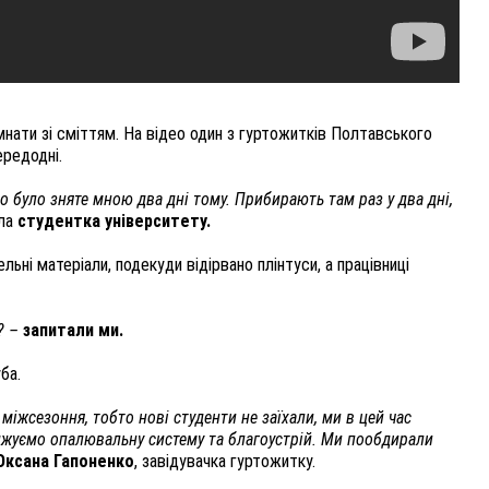
імнати зі сміттям. На відео один з гуртожитків Полтавського
ередодні.
о було зняте мною два дні тому. Прибирають там раз у два дні,
іла
студентка університету.
ьні матеріали, подекуди відірвано плінтуси, а працівниці
? –
запитали ми.
ба.
з міжсезоння, тобто нові студенти не заїхали, ми в цей час
джуємо опалювальну систему та благоустрій. Ми пообдирали
ксана Гапоненко
, завідувачка гуртожитку.