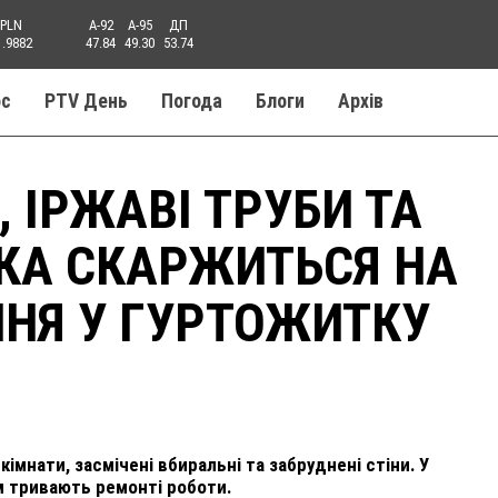
PLN
A-92
A-95
ДП
1.9882
47.84
49.30
53.74
ос
PTV День
Погода
Блоги
Aрхів
, ІРЖАВІ ТРУБИ ТА
ТКА СКАРЖИТЬСЯ НА
НЯ У ГУРТОЖИТКУ
кімнати, засмічені вбиральні та забруднені стіни. У
м тривають ремонті роботи.