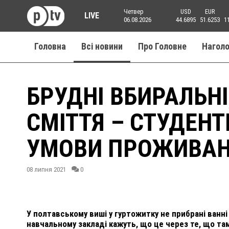
Четвер
USD
EUR
LIVE
06.08.2026
44.6895
51.6253
1
Головна
Всі новини
Про Головне
Нагол
БРУДНІ ВБИРАЛЬНІ
СМІТТЯ – СТУДЕН
УМОВИ ПРОЖИВАН
08 липня 2021
0
У полтавському виші у гуртожитку не прибрані ванні 
навчальному закладі кажуть, що це через те, що та