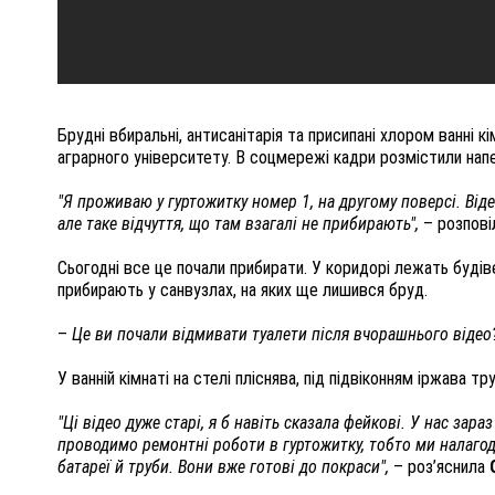
Брудні вбиральні, антисанітарія та присипані хлором ванні к
аграрного університету. В соцмережі кадри розмістили нап
"Я проживаю у гуртожитку номер 1, на другому поверсі. Віде
але таке відчуття, що там взагалі не прибирають",
– розпов
Сьогодні все це почали прибирати. У коридорі лежать будівел
прибирають у санвузлах, на яких ще лишився бруд.
–
Це ви почали відмивати туалети після вчорашнього відео
У ванній кімнаті на стелі пліснява, під підвіконням іржава тру
"Ці відео дуже старі, я б навіть сказала фейкові. У нас зара
проводимо ремонтні роботи в гуртожитку, тобто ми налаго
батареї й труби. Вони вже готові до покраси",
– роз’яснила
О