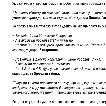
Як зазначили у закладі, ремонтні роботи на інших поверхах
"Цю ванну кімнату ми вже закінчили, вона вже є у використ
умовами користуються наші студенти"
, – додала
Оксана Га
За проживання в гуртожитку студенти на місяць платять 53
–
Так собі. 50 на 50, – каже Владислав.
– А в якому Ви проживаєте? – питаємо
– Чотири В. Що в чотирьох проживаємо це мінус. Плата в 52
смітник,
– додає
Владислав.
– Ловкенькі, відносно нормальні, – каже Ярослав і Анна.
– В якому ви проживаєте? – питаємо
– Я в 4 А, а я в 4 Б. Душ у нас взагалі класний, саме в наш
відповідають
Ярослав і Анна.
"Якщо ми хочемо проживати за таку вартість, яку нам вказує
знайдемо. У міру можливості фінансування, проводять рем
Загального користування"
, – прокоментував аспірант
Олекс
Якщо ж студентів умови проживання не влаштовують, а кер