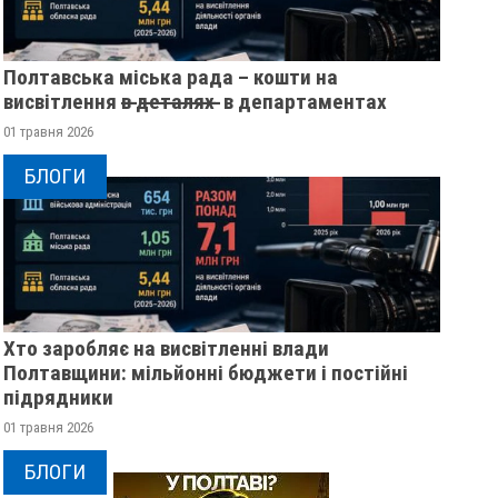
Полтавська міська рада – кошти на
висвітлення в̶ ̶д̶е̶т̶а̶л̶я̶х̶ ̶ в департаментах
01 травня 2026
БЛОГИ
Хто заробляє на висвітленні влади
Полтавщини: мільйонні бюджети і постійні
підрядники
01 травня 2026
БЛОГИ