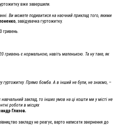
 гуртожитку вже завершили.
анні. Ви можете подивитися на наочний приклад того, якими
поненко
, завідувачка гуртожитку.
0 гривень.
0 гривень є нормальною, навіть маленькою. Та ну таке, як
ому гуртожитку. Прямо бомба. А в інший не були, не знаємо,
–
 навчальний заклад, то інших умов на ці кошти ми у місті не
онтні роботи в місцях
андр Глазов.
івництво закладу не реагує, варто написати звернення до