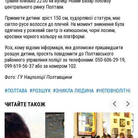
травня близько 22:00 на вулиці Новий Базар поблизу
центрального ринку Полтави.
Прикмети дитини: зріст 150 см, худорлявої статури, має
світло-русе волосся до плечей. На момент зникнення була
одягнена у рожевий светр із капюшоном, чорні лосини,
кросівки чорного кольору на платформі.
Усіх, кому відома інформація, яка допоможе пришвидшити
розшук дитини, просять повідомити до Полтавського
районного управління поліції за телефонами: 050-606-29-19,
099-619-56-37 або за номером 102.
Фото: ГУ Нацполіції Полтавщини
#ПОЛТАВА
#РОЗШУК
#ЗНИКЛА ЛЮДИНА
#НЕПОВНОЛІТНІ
ЧИТАЙТЕ ТАКОЖ