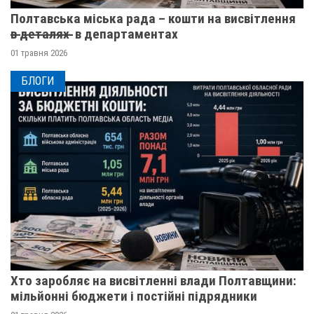
Полтавська міська рада – кошти на висвітлення
в̶ ̶д̶е̶т̶а̶л̶я̶х̶ ̶ в департаментах
01 травня 2026
БЛОГИ
Хто заробляє на висвітленні влади Полтавщини:
мільйонні бюджети і постійні підрядники