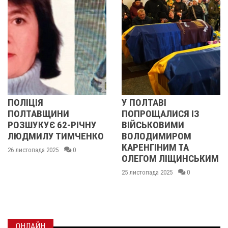
У ПОЛТАВІ
У ПОЛТАВІ
ПОПРОЩАЛИСЯ ІЗ
ПОПРОЩАЛИСЯ 
ІЧНУ
ВІЙСЬКОВИМИ
БІЙЦЯМИ
ЧЕНКО
ВОЛОДИМИРОМ
ОЛЕКСАНДРОМ
КАРЕНГІНИМ ТА
ІВАЩЕНКОМ,
ОЛЕГОМ ЛІЩИНСЬКИМ
ДМИТРОМ
КИСЛИЧЕНКОМ 
25 листопада 2025
0
МАКСИМОМ
ГОНЧАРЕНКОМ
24 листопада 2025
0
ОНЛАЙН