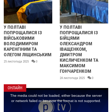
У ПОЛТАВІ
РЕВОЛЮЦІЯ 
СЯ ІЗ
ПОПРОЩАЛИСЯ ІЗ
2013 ОЧИМ
МИ
БІЙЦЯМИ
УЧАСНИЦІ
РОМ
ОЛЕКСАНДРОМ
21 листопада 2025
 ТА
ІВАЩЕНКОМ,
ЩИНСЬКИМ
ДМИТРОМ
КИСЛИЧЕНКОМ ТА
0
МАКСИМОМ
ГОНЧАРЕНКОМ
24 листопада 2025
0
ОНЛАЙН