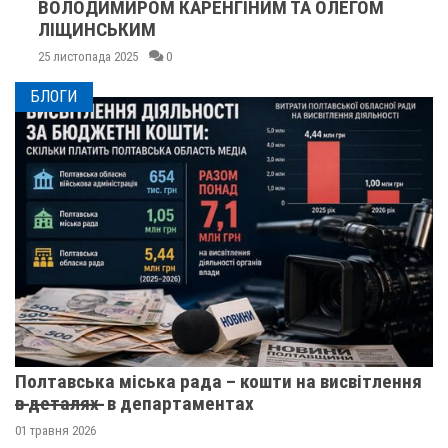
ВОЛОДИМИРОМ КАРЕНГІНИМ ТА ОЛЕГОМ
ЛІЩИНСЬКИМ
25 листопада 2025
0
БЛОГИ
Полтавська міська рада – кошти на висвітлення
в̶ ̶д̶е̶т̶а̶л̶я̶х̶ ̶ в департаментах
01 травня 2026