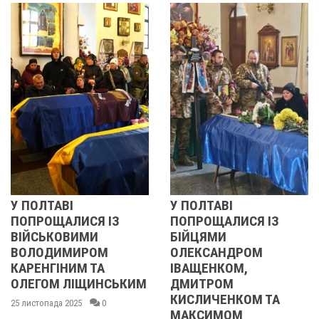
У ПОЛТАВІ
РЕВОЛЮЦІЯ ГІДН
З
ПОПРОЩАЛИСЯ ІЗ
2013 ОЧИМА
БІЙЦЯМИ
УЧАСНИЦІ
ОЛЕКСАНДРОМ
21 листопада 2025
ІВАЩЕНКОМ,
СЬКИМ
ДМИТРОМ
КИСЛИЧЕНКОМ ТА
МАКСИМОМ