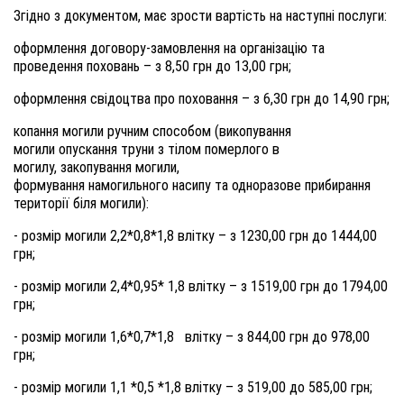
Згідно з документом, має зрости вартість на наступні послуги:
оформлення договору-замовлення на організацію та
проведення поховань – з 8,50 грн до 13,00 грн;
оформлення свідоцтва про поховання – з 6,30 грн до 14,90 грн;
копання могили ручним способом (викопування
могили опускання труни з тілом померлого в
могилу, закопування могили,
формування намогильного насипу та одноразове прибирання
території біля могили):
- розмір могили 2,2*0,8*1,8 влітку – з 1230,00 грн до 1444,00
грн;
- розмір могили 2,4*0,95* 1,8 влітку – з 1519,00 грн до 1794,00
грн;
- розмір могили 1,6*0,7*1,8 влітку – з 844,00 грн до 978,00
грн;
- розмір могили 1,1 *0,5 *1,8 влітку – з 519,00 до 585,00 грн;