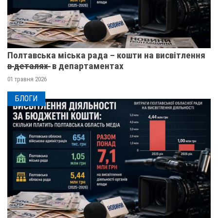
Полтавська міська рада – кошти на висвітлення
в̶ ̶д̶е̶т̶а̶л̶я̶х̶ ̶ в департаментах
01 травня 2026
БЛОГИ