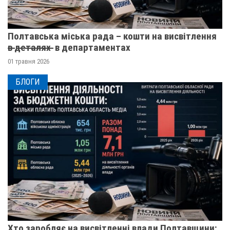
Полтавська міська рада – кошти на висвітлення
в̶ ̶д̶е̶т̶а̶л̶я̶х̶ ̶ в департаментах
01 травня 2026
БЛОГИ
Хто заробляє на висвітленні влади Полтавщини: