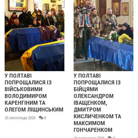
У ПОЛТАВІ
РЕВОЛЮЦІЯ ГІД
ІЗ
ПОПРОЩАЛИСЯ ІЗ
2013 ОЧИМА
БІЙЦЯМИ
УЧАСНИЦІ
М
ОЛЕКСАНДРОМ
21 листопада 2025
ІВАЩЕНКОМ,
НСЬКИМ
ДМИТРОМ
КИСЛИЧЕНКОМ ТА
МАКСИМОМ
ГОНЧАРЕНКОМ