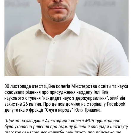
30 листопада атестаційна колегія Міністерства освіти та науки
скасувала рішення про присудження нардепу Іллі Киві
наукового ступеня "кандидат наук з держуправління", який він
захистив 26 квітня. Про це повідомила на сторінці у Facebook
депутатка з фракції "Слуга народу" Юлія Гришина:
"Щойно на засіданні Атестаційної колегії МОН одноголосно
було ухвалено рішення про відміну рішення спецради Інституту
підготовки кадрів держслужби зайнятості про присудження