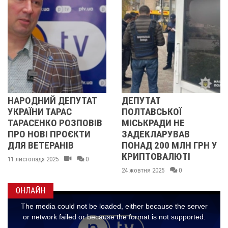
ПУТАТ
ДЕПУТАТ
ЮРІЙ КОНДРАТ
ПОЛТАВСЬКОЇ
НЕ ТІЛЬКИ ТЕО
ЗПОВІВ
МІСЬКРАДИ НЕ
КОСМІЧНИХ
ЄКТИ
ЗАДЕКЛАРУВАВ
ПОЛЬОТІВ, А
В
ПОНАД 200 МЛН ГРН У
ГЕНІАЛЬНИЙ І
КРИПТОВАЛЮТІ
ВИНАХІДНИК
0
24 жовтня 2025
0
04 серпня 2025
0
ОНЛАЙН