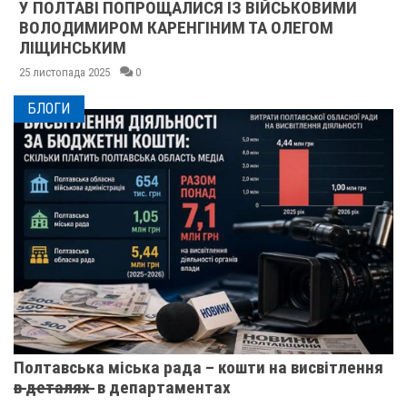
У ПОЛТАВІ ПОПРОЩАЛИСЯ ІЗ ВІЙСЬКОВИМИ
ВОЛОДИМИРОМ КАРЕНГІНИМ ТА ОЛЕГОМ
ЛІЩИНСЬКИМ
25 листопада 2025
0
БЛОГИ
Полтавська міська рада – кошти на висвітлення
в̶ ̶д̶е̶т̶а̶л̶я̶х̶ ̶ в департаментах