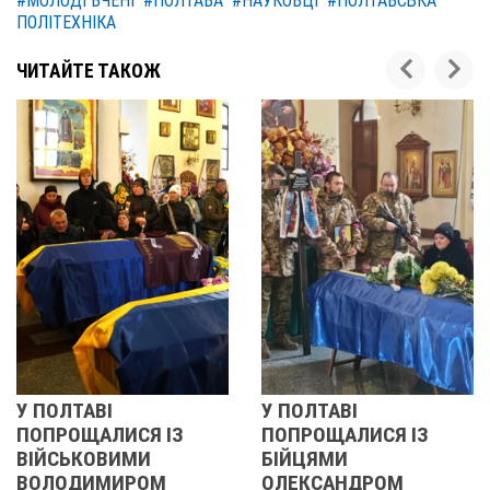
#МОЛОДІ ВЧЕНІ
#ПОЛТАВА
#НАУКОВЦІ
#ПОЛТАВСЬКА
ПОЛІТЕХНІКА
ЧИТАЙТЕ ТАКОЖ
ВІ
У ПОЛТАВІ
РЕВОЛЮ
АЛИСЯ ІЗ
ПОПРОЩАЛИСЯ ІЗ
2013 О
ОВИМИ
БІЙЦЯМИ
УЧАСНИ
ИМИРОМ
ОЛЕКСАНДРОМ
21 листопад