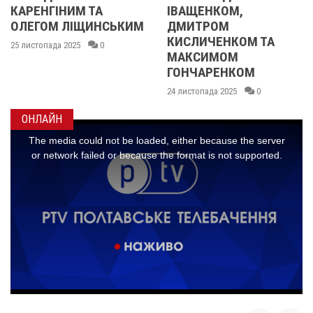
ІНИМ ТА
ІВАЩЕНКОМ,
 ЛІЩИНСЬКИМ
ДМИТРОМ
КИСЛИЧЕНКОМ ТА
а 2025
0
МАКСИМОМ
ГОНЧАРЕНКОМ
24 листопада 2025
0
ОНЛАЙН