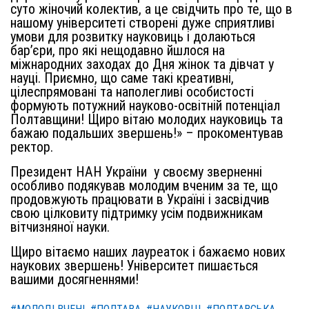
суто жіночий колектив, а це свідчить про те, що в
нашому університеті створені дуже сприятливі
умови для розвитку науковиць і долаються
бар’єри, про які нещодавно йшлося на
міжнародних заходах до Дня жінок та дівчат у
науці. Приємно, що саме такі креативні,
цілеспрямовані та наполегливі особистості
формують потужний науково-освітній потенціал
Полтавщини! Щиро вітаю молодих науковиць та
бажаю подальших звершень!» – прокоментував
ректор.
Президент НАН України у своєму зверненні
особливо подякував молодим вченим за те, що
продовжують працювати в Україні і засвідчив
свою цілковиту підтримку усім подвижникам
вітчизняної науки.
Щиро вітаємо наших лауреаток і бажаємо нових
наукових звершень! Університет пишається
вашими досягненнями!