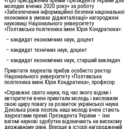
«Про присудження премій Президента України для
молодих вчених 2020 року» за роботу
«Забезпечення інформаційної безпеки національної
економіки в умовах діджиталізації» нагороджені
науковиці Національного університету
«Полтавська політехніка імені Юрія Кондратюка»:
– кандидат економічних наук, доцент
– кандидат технічних наук, доцент
– кандидат економічних наук, старший викладач
Привітати лауреатів прибув особисто ректор
Національного університету «Полтавська
політехніка імені Юрія Кондратюка», професор .
«Справжнє свято науки, під час якого відомі і
авторитетні вчені привітали молодь і висловили
свою щиру повагу за розвиток української науки.
Декілька років поспіль наші молоді вчені стають
лауреатами премії Президента України – їхні
вагомі наукові здобутки відзначають на високому
державному рівні. Вперше в історії нагороджений