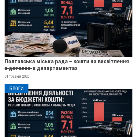
Полтавська міська рада – кошти на висвітлення
в̶ ̶д̶е̶т̶а̶л̶я̶х̶ ̶ в департаментах
01 травня 2026
БЛОГИ