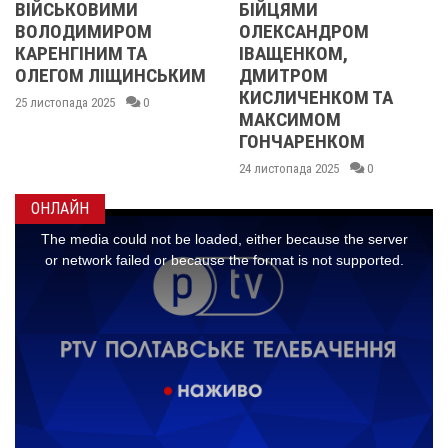
КОВИМИ
БІЙЦЯМИ
УЧАСН
ИМИРОМ
ОЛЕКСАНДРОМ
21 листопа
ІНИМ ТА
ІВАЩЕНКОМ,
М ЛІЩИНСЬКИМ
ДМИТРОМ
КИСЛИЧЕНКОМ ТА
да 2025
0
МАКСИМОМ
ГОНЧАРЕНКОМ
24 листопада 2025
0
ОНЛАЙН