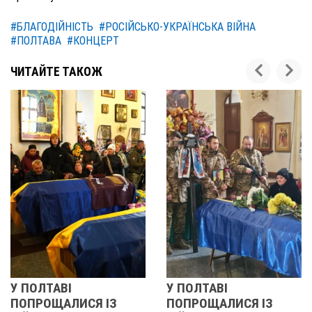
#БЛАГОДІЙНІСТЬ
#РОСІЙСЬКО-УКРАЇНСЬКА ВІЙНА
#ПОЛТАВА
#КОНЦЕРТ
ЧИТАЙТЕ ТАКОЖ
АВІ
У ПОЛТАВІ
РЕВОЛЮ
ЩАЛИСЯ ІЗ
ПОПРОЩАЛИСЯ ІЗ
2013 