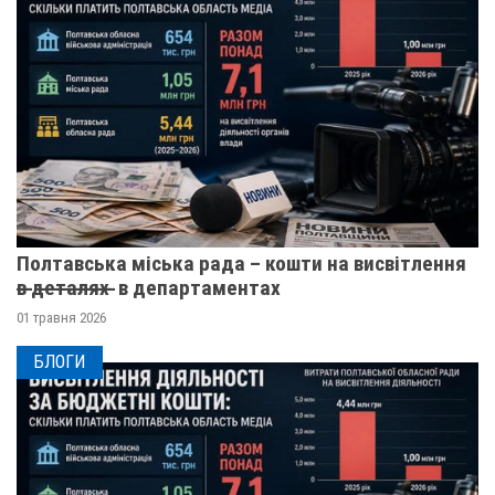
Полтавська міська рада – кошти на висвітлення
в̶ ̶д̶е̶т̶а̶л̶я̶х̶ ̶ в департаментах
01 травня 2026
БЛОГИ