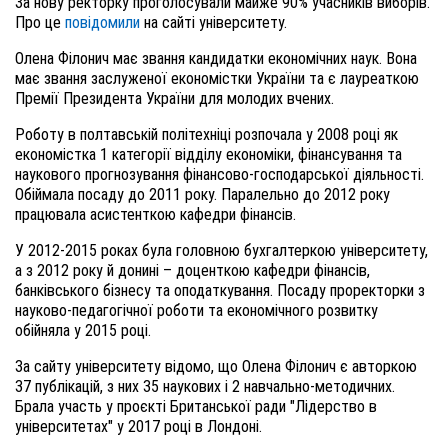
За нову ректорку проголосували майже 90% учасників виборів.
Про це
повідомили
на сайті університету.
Олена Філонич має звання кандидатки економічних наук. Вона
має звання заслуженої економістки України та є лауреаткою
Премії Президента України для молодих вчених.
Роботу в полтавській політехніці розпочала у 2008 році як
економістка 1 категорії відділу економіки, фінансування та
наукового прогнозування фінансово-господарської діяльності.
Обіймала посаду до 2011 року. Паралельно до 2012 року
працювала асистенткою кафедри фінансів.
У 2012-2015 роках була головною бухгалтеркою університету,
а з 2012 року й донині – доценткою кафедри фінансів,
банківського бізнесу та оподаткування. Посаду проректорки з
науково-педагогічної роботи та економічного розвитку
обійняла у 2015 році.
За сайту університету відомо, що Олена Філонич є авторкою
37 публікацій, з них 35 наукових і 2 навчально-методичних.
Брала участь у проєкті Британської ради "Лідерство в
університетах" у 2017 році в Лондоні.