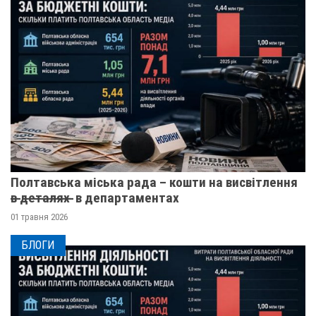
Полтавська міська рада – кошти на висвітлення
в̶ ̶д̶е̶т̶а̶л̶я̶х̶ ̶ в департаментах
01 травня 2026
БЛОГИ