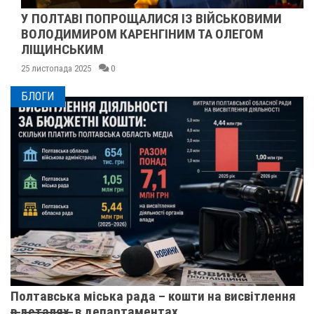
У ПОЛТАВІ ПОПРОЩАЛИСЯ ІЗ ВІЙСЬКОВИМИ
ВОЛОДИМИРОМ КАРЕНГІНИМ ТА ОЛЕГОМ
ЛІЩИНСЬКИМ
25 листопада 2025
0
БЛОГИ
Полтавська міська рада – кошти на висвітлення
в̶ ̶д̶е̶т̶а̶л̶я̶х̶ ̶ в департаментах