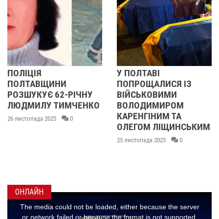
У ПОЛТАВІ
У ПОЛТАВІ
И
ПОПРОЩАЛИСЯ ІЗ
ПОПРОЩАЛИС
-РІЧНУ
ВІЙСЬКОВИМИ
БІЙЦЯМИ
ИМЧЕНКО
ВОЛОДИМИРОМ
ОЛЕКСАНДР
КАРЕНГІНИМ ТА
ІВАЩЕНКОМ,
0
ОЛЕГОМ ЛІЩИНСЬКИМ
ДМИТРОМ
КИСЛИЧЕНКО
25 листопада 2025
0
МАКСИМОМ
ГОНЧАРЕНК
24 листопада 2025
ОНЛАЙН